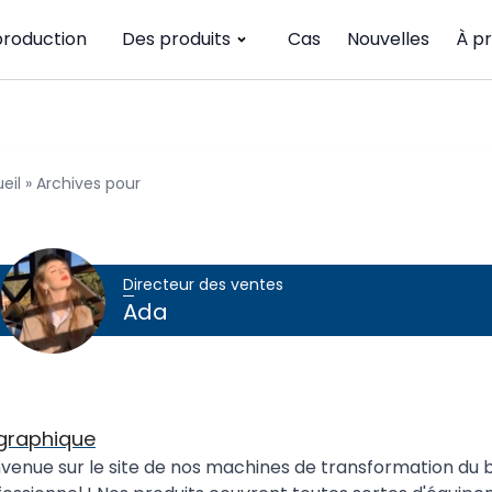
production
Des produits
Cas
Nouvelles
À p
eil
»
Archives pour
Directeur des ventes
Ada
graphique
venue sur le site de nos machines de transformation du boi