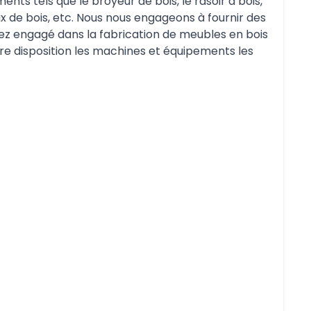
nts tels que le broyeur de bois, le rasoir à bois,
ux de bois, etc. Nous nous engageons à fournir des
ez engagé dans la fabrication de meubles en bois
tre disposition les machines et équipements les