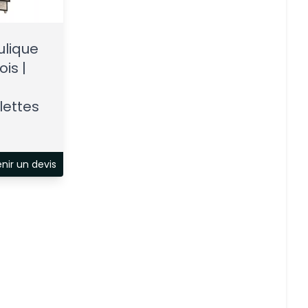
ulique
is |
lettes
nir un devis