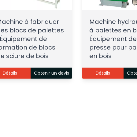
achine à fabriquer
Machine hydra
es blocs de palettes
à palettes en bo
 Équipement de
Équipement de
ormation de blocs
presse pour pa
e sciure de bois
en bois
Détails
Obtenir un devis
Détails
Obte