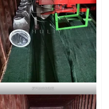
稻草破碎机装载