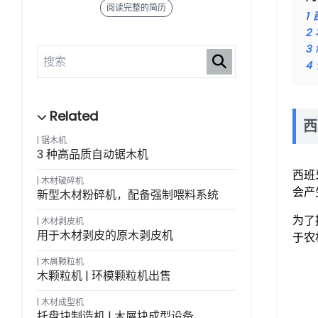
阅读完整的简历
1
2
3
4
西
锯木机
3 种高品质自动锯木机
西班
木材破碎机
会产
新型木材粉碎机，配备强制喂料系统
为了
木材剥皮机
用于木材剥皮的原木剥皮机
于农
木屑颗粒机
木颗粒机 | 环模颗粒机出售
木材成型机
托盘块制造机 | 木屑块成型设备