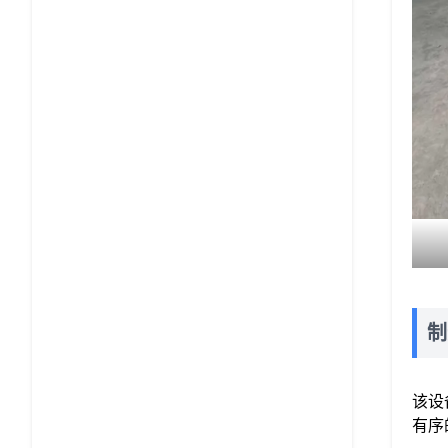
制
该设
有序