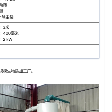
动筛
锁
个除尘袋
：3米
：400毫米
：2 kW
规模生物质加工厂。