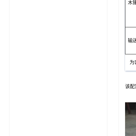
木
输
为
该配