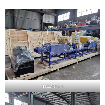
木托盘块挤压机