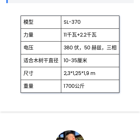
模型
SL-370
力量
11千瓦+2.2千瓦
电压
380 伏，50 赫兹，三相
适合木树干直径
10-35厘米
尺寸
2,3*1,25*1,9 m
重量
1700公斤