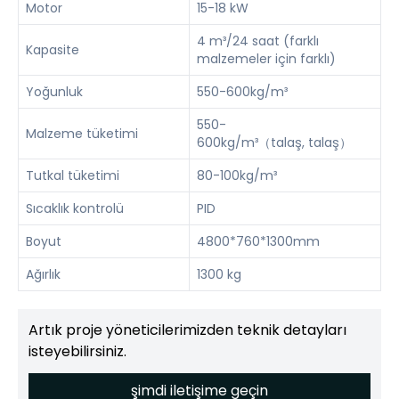
Motor
15-18 kW
4 m³/24 saat (farklı
Kapasite
malzemeler için farklı)
Yoğunluk
550-600kg/m³
550-
Malzeme tüketimi
600kg/m³（talaş, talaş）
Tutkal tüketimi
80-100kg/m³
Sıcaklık kontrolü
PID
Boyut
4800*760*1300mm
Ağırlık
1300 kg
Artık proje yöneticilerimizden teknik detayları
isteyebilirsiniz.
şimdi iletişime geçin