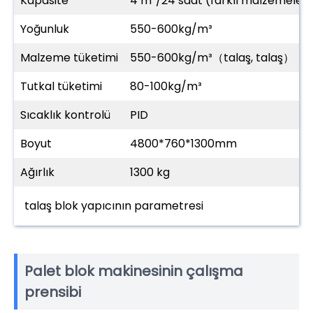
Kapasite
4 m³/24 saat (farklı malzemeler iç
Yoğunluk
550-600kg/m³
Malzeme tüketimi
550-600kg/m³（talaş, talaş）
Tutkal tüketimi
80-100kg/m³
Sıcaklık kontrolü
PID
Boyut
4800*760*1300mm
Ağırlık
1300 kg
talaş blok yapıcının parametresi
Palet blok makinesinin çalışma
prensibi