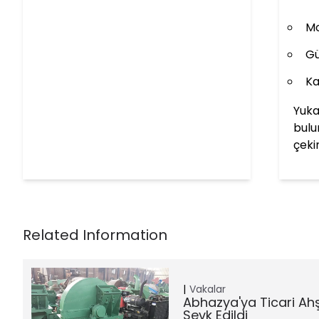
Mo
Gü
Ka
Yuka
bulu
çeki
Vakalar
Abhazya'ya Ticari Ah
Sevk Edildi