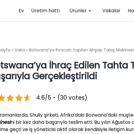
Ev
Üretim hattı
Ürünler
Vakalar
Ha
Sayfa
»
Vaka
»
Botsvana'ya İhracatı Yapılan Ahşap Talaş Makinesi 
tswana’ya İhraç Edilen Tahta T
şarıyla Gerçekleştirildi
4.6/5 - (30 votes)
zamanlarda, Shuliy şirketi, Afrika'daki Bozwana'daki müşte
nesi
ni bir kez daha başarıyla teslim etti. Bu yılın Ağusto
işime geçti ve iş yöneticisi aktif olarak kendisiyle iletişim 