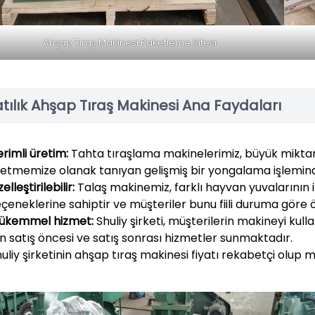
Ahşap Tıraş Makinesi Paketleme Sitesi
tılık Ahşap Tıraş Makinesi Ana Faydaları
rimli üretim:
Tahta tıraşlama makinelerimiz, büyük miktarlar
retmemize olanak tanıyan gelişmiş bir yongalama işlemind
elleştirilebilir:
Talaş makinemiz, farklı hayvan yuvalarının in
çeneklerine sahiptir ve müşteriler bunu fiili duruma göre ö
ükemmel hizmet:
Shuliy şirketi, müşterilerin makineyi ku
in satış öncesi ve satış sonrası hizmetler sunmaktadır.
uliy şirketinin ahşap tıraş makinesi fiyatı rekabetçi olup 