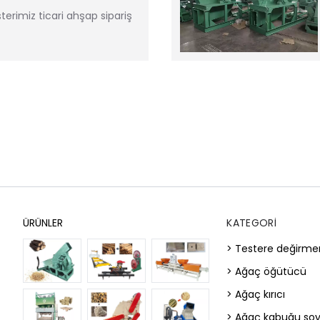
erimiz ticari ahşap sipariş
ÜRÜNLER
KATEGORI
> Testere değirme
> Ağaç öğütücü
> Ağaç kırıcı
> Ağaç kabuğu so