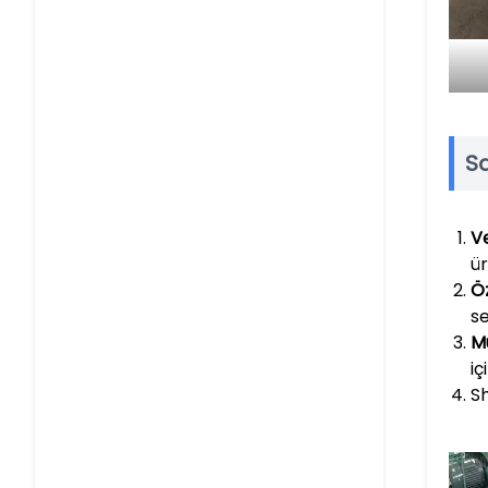
Sa
Ve
ü
Öz
se
M
iç
Sh