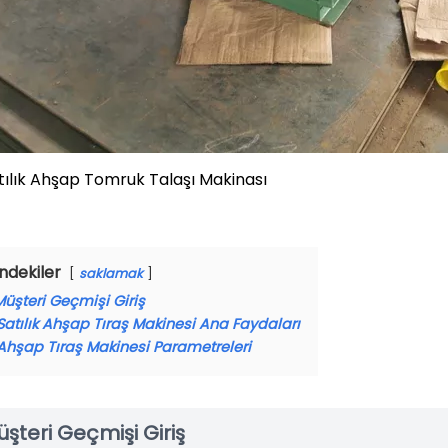
tılık Ahşap Tomruk Talaşı Makinası
indekiler
saklamak
Müşteri Geçmişi Giriş
Satılık Ahşap Tıraş Makinesi Ana Faydaları
Ahşap Tıraş Makinesi Parametreleri
şteri Geçmişi Giriş