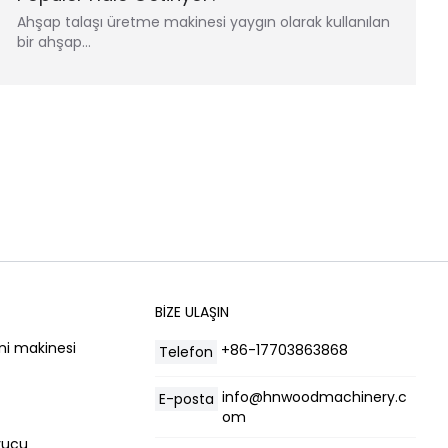
Ahşap talaşı üretme makinesi yaygın olarak kullanılan
bir ahşap…
BIZE ULAŞIN
ni makinesi
+86-17703863868
Telefon
info@hnwoodmachinery.c
E-posta
om
yucu