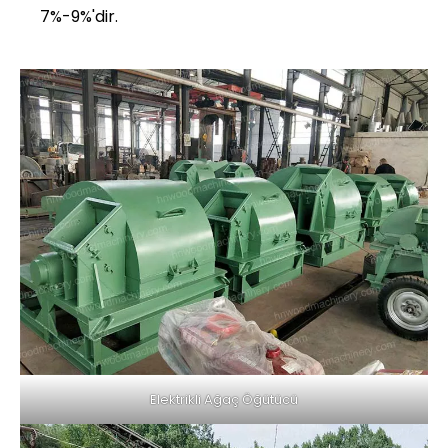
7%-9%'dir.
Elektrikli Ağaç Öğütücü