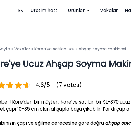
Ev
Üretim hattı
Ürünler
Vakalar
Ha
Sayfa
»
Vaka'lar
»
Korea'ya satılan ucuz ahşap soyma makinesi
re'ye Ucuz Ahşap Soyma Makine
4.6/5 - (7 votes)
haber! Kore'den bir müşteri, Kore'ye satılan bir SL-370 ucu
l, çapı 10-35 cm olan ahşapla başa çıkabilir. Farklı çap a
bınızın çapı ve eğilme derecesine göre doğru
ahşap soy