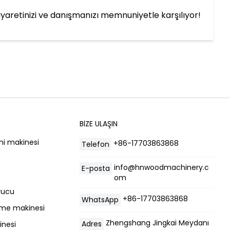
 ziyaretinizi ve danışmanızı memnuniyetle karşılıyor!
BIZE ULAŞIN
ni makinesi
+86-17703863868
Telefon
info@hnwoodmachinery.c
E-posta
om
yucu
+86-17703863868
WhatsApp
irme makinesi
Zhengshang Jingkai Meydanı
Adres
inesi