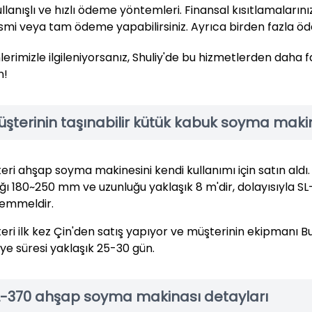
llanışlı ve hızlı ödeme yöntemleri. Finansal kısıtlamaların
smi veya tam ödeme yapabilirsiniz. Ayrıca birden fazla öd
lerimizle ilgileniyorsanız, Shuliy'de bu hizmetlerden daha faz
n!
şterinin taşınabilir kütük kabuk soyma makin
eri ahşap soyma makinesini kendi kullanımı için satın aldı.
ığı 180~250 mm ve uzunluğu yaklaşık 8 m'dir, dolayısıyla
emmeldir.
eri ilk kez Çin'den satış yapıyor ve müşterinin ekipmanı 
iye süresi yaklaşık 25-30 gün.
L-370 ahşap soyma makinası detayları