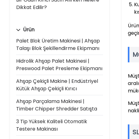
Ku
Dikkat Edilir?
kı
Ürün
Ürün
geçi
Palet Blok Üretim Makinesi | Ahşap
Talaşı Blok Şekillendirme Ekipmanı
Mü
Hidrolik Ahşap Palet Makinesi |
Preswood Palet Presleme Ekipmanı
Müşt
Ahşap Çekiçli Makine | Endüstriyel
aral
Kütük Ahşap Çekiçli Kırıcı
mük
Ahşap Parçalama Makinesi |
Müşt
Timber Chipper Shredder Satışta
nakl
3 Tip Yüksek Kaliteli Otomatik
Testere Makinası
S