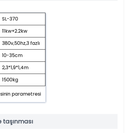
SL-370
11kw+2.2kw
380v,50hz,3 fazlı
10-35cm
2,3*1,9*1,4m
1500kg
inin parametresi
e taşınması