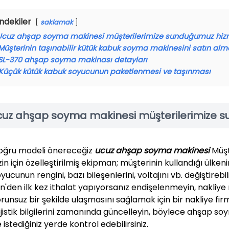
indekiler
saklamak
Ucuz ahşap soyma makinesi müşterilerimize sunduğumuz hizme
Müşterinin taşınabilir kütük kabuk soyma makinesini satın alm
SL-370 ahşap soyma makinası detayları
Küçük kütük kabuk soyucunun paketlenmesi ve taşınması
cuz ahşap soyma makinesi müşterilerimize s
oğru modeli önereceğiz
ucuz ahşap soyma makinesi
Müşt
zin için özelleştirilmiş ekipman; müşterinin kullandığı ülke
yucunun rengini, bazı bileşenlerini, voltajını vb. değiştirebili
n'den ilk kez ithalat yapıyorsanız endişelenmeyin, nakliye
runsuz bir şekilde ulaşmasını sağlamak için bir nakliye fi
jistik bilgilerini zamanında güncelleyin, böylece ahşap s
 istediğiniz yerde kontrol edebilirsiniz.