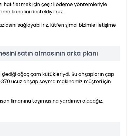
ızı hafifletmek için çeşitli ödeme yöntemleriyle
eme kanalını destekliyoruz.
lasını sağlayabiliriz, lütfen şimdi bizimle iletişime
esini satın almasının arka planı
 İşlediği ağaç çam kütükleriydi. Bu ahşapların çap
 SL-370 ucuz ahşap soyma makinemiz müşteri için
Busan limanına taşımasına yardımcı olacağız,