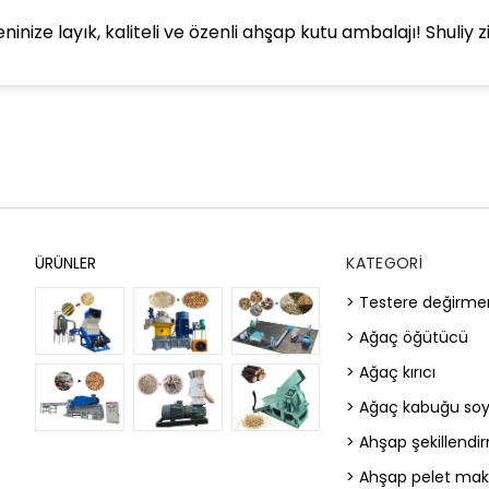
ninize layık, kaliteli ve özenli ahşap kutu ambalajı! Shuliy
ÜRÜNLER
KATEGORI
> Testere değirme
> Ağaç öğütücü
> Ağaç kırıcı
> Ağaç kabuğu so
> Ahşap şekillend
> Ahşap pelet mak