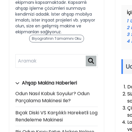
ekipmanı kapsamaktadır. Kapsamlı
ahşap işleme çözümleri sunmaya
İç
kendimizi adadık. İster ahşap mobilya
imalatı, ister inşaat projeleri vb. yapıyor
1
olun, size en gelişmiş makine ve
2
ekipmanları sağlıyoruz.
3
Biyografinin Tamamını Oku
4
U
Ahşap Makina Haberleri
D
Odun Nasıl Kabuk Soyulur? Odun
Si
Parçalama Makinesi Ile?
so
Çi
Bıçak Diski VS Karşılıklı Hareketli Log
so
Rendeleme Makinesi
Lo
ve
Bir Odun Kırıcı Satın Alırken Nelere