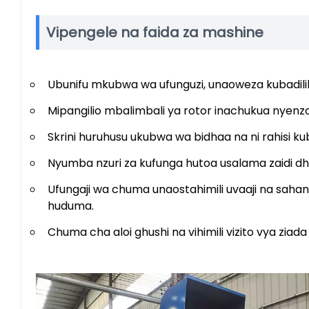
Vipengele na faida za mashine
Ubunifu mkubwa wa ufunguzi, unaoweza kubadil
Mipangilio mbalimbali ya rotor inachukua nyenz
Skrini huruhusu ukubwa wa bidhaa na ni rahisi kub
Nyumba nzuri za kufunga hutoa usalama zaidi dh
Ufungaji wa chuma unaostahimili uvaaji na sah
huduma.
Chuma cha aloi ghushi na vihimili vizito vya zi