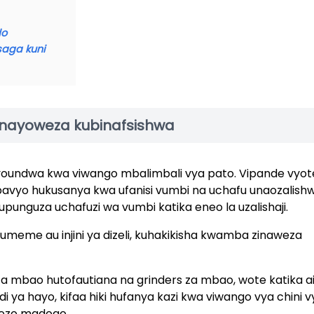
do
saga kuni
inayoweza kubinafsishwa
iyoundwa kwa viwango mbalimbali vya pato. Vipande vyot
avyo hukusanya kwa ufanisi vumbi na uchafu unaozalish
upunguza uchafuzi wa vumbi katika eneo la uzalishaji.
umeme au injini ya dizeli, kuhakikisha kwamba zinaweza
mbao hutofautiana na grinders za mbao, wote katika a
di ya hayo, kifaa hiki hufanya kazi kwa viwango vya chini v
enezo madogo.