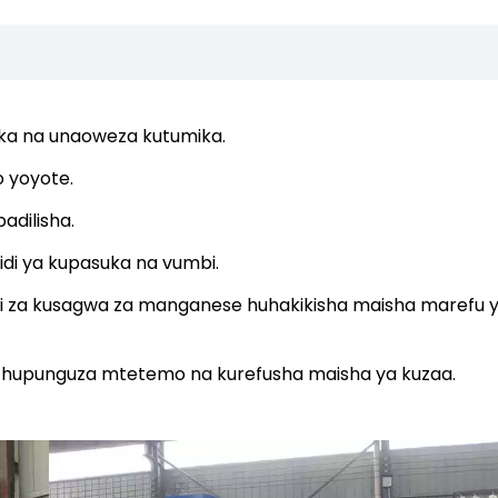
ika na unaoweza kutumika.
o yoyote.
adilisha.
idi ya kupasuka na vumbi.
ani za kusagwa za manganese huhakikisha maisha marefu 
ada hupunguza mtetemo na kurefusha maisha ya kuzaa.