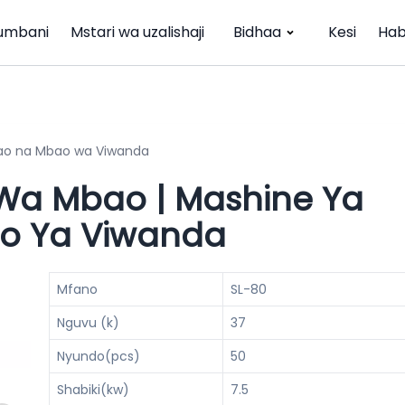
umbani
Mstari wa uzalishaji
Bidhaa
Kesi
Hab
bao na Mbao wa Viwanda
Wa Mbao | Mashine Ya
o Ya Viwanda
Mfano
SL-80
Nguvu (k)
37
Nyundo(pcs)
50
Shabiki(kw)
7.5