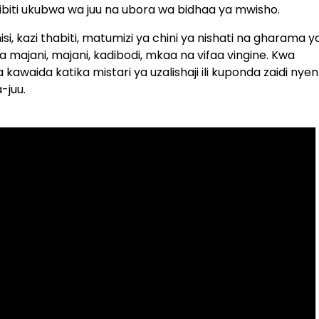
ibiti ukubwa wa juu na ubora wa bidhaa ya mwisho.
si, kazi thabiti, matumizi ya chini ya nishati na gharama y
a majani, majani, kadibodi, mkaa na vifaa vingine. Kwa
waida katika mistari ya uzalishaji ili kuponda zaidi nye
-juu.