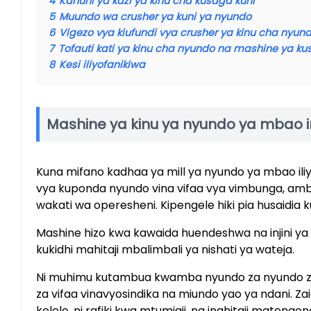
4
Kanuni ya kazi ya kinu cha kusaga kuni
5
Muundo wa crusher ya kuni ya nyundo
6
Vigezo vya kiufundi vya crusher ya kinu cha nyun
7
Tofauti kati ya kinu cha nyundo na mashine ya ku
8
Kesi iliyofanikiwa
Mashine ya kinu ya nyundo ya mbao 
Kuna mifano kadhaa ya mill ya nyundo ya mbao il
vya kuponda nyundo vina vifaa vya vimbunga, amb
wakati wa operesheni. Kipengele hiki pia husaidia k
Mashine hizo kwa kawaida huendeshwa na injini ya 
kukidhi mahitaji mbalimbali ya nishati ya wateja.
Ni muhimu kutambua kwamba nyundo za nyundo za 
za vifaa vinavyosindika na miundo yao ya ndani. Zai
kelele, ni rafiki kwa mtumiaji, na inahitaji mateng