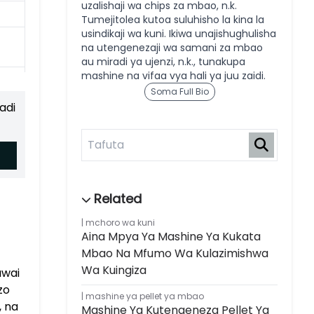
uzalishaji wa chips za mbao, n.k.
Tumejitolea kutoa suluhisho la kina la
usindikaji wa kuni. Ikiwa unajishughulisha
na utengenezaji wa samani za mbao
au miradi ya ujenzi, n.k., tunakupa
mashine na vifaa vya hali ya juu zaidi.
Soma Full Bio
adi
mchoro wa kuni
Aina Mpya Ya Mashine Ya Kukata
Mbao Na Mfumo Wa Kulazimishwa
Wa Kuingiza
uwai
zo
mashine ya pellet ya mbao
, na
Mashine Ya Kutengeneza Pellet Ya