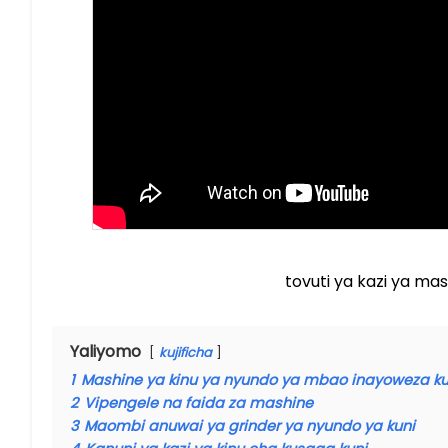
tovuti ya kazi ya m
Yaliyomo
kujificha
1
Mashine ya kinu ya nyundo ya mbao inayoweza k
2
Vipengele na faida za mashine
3
Maombi anuwai ya grinder ya nyundo ya kuni