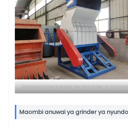
Mtengenezaji wa Kusagwa kwa Aina Kubwa ya Hammer M
Maombi anuwai ya grinder ya nyundo 