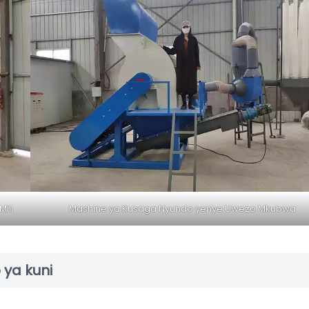
ill
Mashine ya Kusaga Nyundo yenye Uwezo Mkubwa
ya kuni