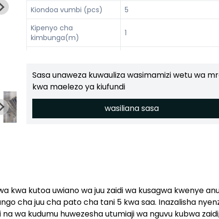
Kiondoa vumbi (pcs)
5
Kipenyo cha
1
kimbunga(m)
Uwezo (t/h)
1.5-2
Sasa unaweza kuwauliza wasimamizi wetu wa mr
kwa maelezo ya kiufundi
wasiliana sasa
wa kwa kutoa uwiano wa juu zaidi wa kusagwa kwenye an
ngo cha juu cha pato cha tani 5 kwa saa. Inazalisha nyen
ti na wa kudumu huwezesha utumiaji wa nguvu kubwa zaidi