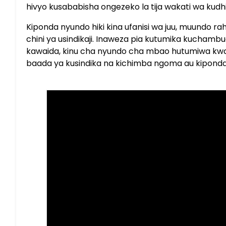
hivyo kusababisha ongezeko la tija wakati wa kudh
Kiponda nyundo hiki kina ufanisi wa juu, muundo rahi
chini ya usindikaji. Inaweza pia kutumika kuchambu
kawaida, kinu cha nyundo cha mbao hutumiwa kwa ka
baada ya kusindika na kichimba ngoma au kiponda