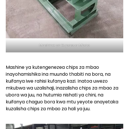
Mashine ya Kupasua Mbao
Mashine ya kutengenezea chips za mbao
inayohamishika ina muundo thabiti na bora, na
kuifanya iwe rahisi kufanya kazi. Inatoa uwezo
mkubwa wa uzalishaji, inazalisha chips za mbao za
ubora wa juu, na hutumia nishati ya chini, na
kuifanya chaguo bora kwa mtu yeyote anayetaka
kuzalisha chips za mbao za hali ya juu.