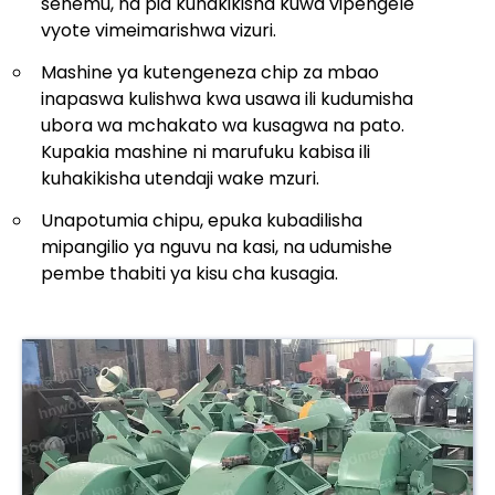
sehemu, na pia kuhakikisha kuwa vipengele
vyote vimeimarishwa vizuri.
Mashine ya kutengeneza chip za mbao
inapaswa kulishwa kwa usawa ili kudumisha
ubora wa mchakato wa kusagwa na pato.
Kupakia mashine ni marufuku kabisa ili
kuhakikisha utendaji wake mzuri.
Unapotumia chipu, epuka kubadilisha
mipangilio ya nguvu na kasi, na udumishe
pembe thabiti ya kisu cha kusagia.