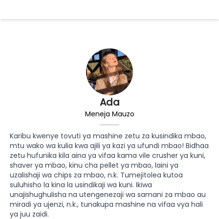
Ada
Meneja Mauzo
Karibu kwenye tovuti ya mashine zetu za kusindika mbao,
mtu wako wa kulia kwa ajili ya kazi ya ufundi mbao! Bidhaa
zetu hufunika kila aina ya vifaa kama vile crusher ya kuni,
shaver ya mbao, kinu cha pellet ya mbao, laini ya
uzalishaji wa chips za mbao, n.k. Tumejitolea kutoa
suluhisho la kina la usindikaji wa kuni. Ikiwa
unajishughulisha na utengenezaji wa samani za mbao au
miradi ya ujenzi, n.k., tunakupa mashine na vifaa vya hali
ya juu zaidi.