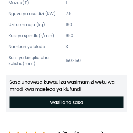
Mazao(T)
1
Nguvu ya usaidizi (KW)
7.5
Uzito mmoja (kg)
160
Kasi ya spindle(r/min)
650
Nambari ya blade
3
Saizi ya kiingilio cha
150×150
kulisha(mm)
Sasa unaweza kuwauliza wasimamizi wetu wa
mradi kwa maelezo ya kiufundi
wasiliana sasa