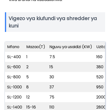
Vigezo vya kiufundi vya shredder ya
kuni
Mfano
Mazao(T)
Nguvu ya usaidizi (KW)
Uzito 
SL-400
1
7.5
160
SL-600
2
15
380
SL-800
5
30
520
SL-1000
8
37
950
SL-1200
12
75
2000
SL-1400
15-16
110
2800