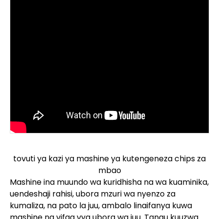
tovuti ya kazi ya mashine ya kutengeneza chips za
mbao
Mashine ina muundo wa kuridhisha na wa kuaminika,
uendeshaji rahisi, ubora mzuri wa nyenzo za
kumaliza, na pato la juu, ambalo linaifanya kuwa
mashine na vifaa vya ubora wa juu. Tangu kuuzwa