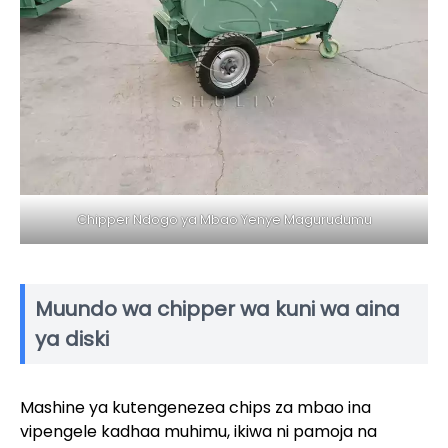
Chipper Ndogo ya Mbao Yenye Magurudumu
Muundo wa chipper wa kuni wa aina
ya diski
Mashine ya kutengenezea chips za mbao ina
vipengele kadhaa muhimu, ikiwa ni pamoja na