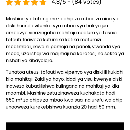
4.8/5 - (84 votes)
Mashine ya kutengeneza chip za mbao za aina ya
diski huunda vifuniko vya mbao vya hali ya juu
ambavyo vinazingatia mahitaji maalum ya tasnia
tofauti. Inaweza kutumika katika matumizi
mbalimbali, ikiwa ni pamoja na paneli, viwanda vya
mbao, uzalishaji wa majimaji na karatasi, na sekta ya
nishati ya kibayolojia.
Tunatoa uteuzi tofauti wa vipenyo vya diski ili kukidhi
kila mahitaji. Zaidi ya hayo, idadi ya visu kwenye diski
inaweza kubadilishwa kulingana na mahitaji ya kila
maombi. Mashine zetu zinaweza kuchakata hadi
650 m³ za chips za mbao kwa saa, na urefu wa chip
unaoweza kurekebishwa kuanzia 20 hadi 50 mm.