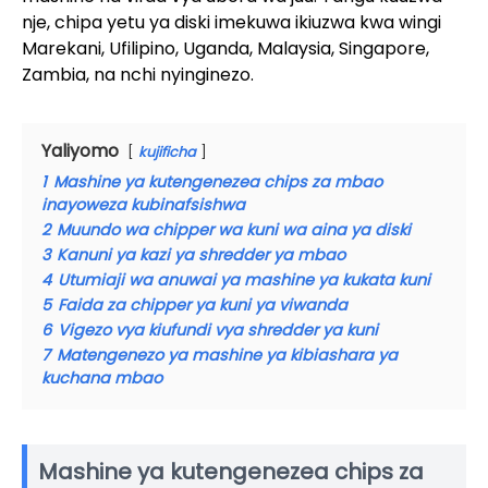
nje, chipa yetu ya diski imekuwa ikiuzwa kwa wingi
Marekani, Ufilipino, Uganda, Malaysia, Singapore,
Zambia, na nchi nyinginezo.
Yaliyomo
kujificha
1
Mashine ya kutengenezea chips za mbao
inayoweza kubinafsishwa
2
Muundo wa chipper wa kuni wa aina ya diski
3
Kanuni ya kazi ya shredder ya mbao
4
Utumiaji wa anuwai ya mashine ya kukata kuni
5
Faida za chipper ya kuni ya viwanda
6
Vigezo vya kiufundi vya shredder ya kuni
7
Matengenezo ya mashine ya kibiashara ya
kuchana mbao
Mashine ya kutengenezea chips za