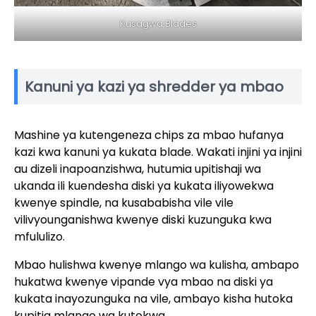
Kusagwa Blades
Kanuni ya kazi ya shredder ya mbao
Mashine ya kutengeneza chips za mbao hufanya
kazi kwa kanuni ya kukata blade. Wakati injini ya injini
au dizeli inapoanzishwa, hutumia upitishaji wa
ukanda ili kuendesha diski ya kukata iliyowekwa
kwenye spindle, na kusababisha vile vile
vilivyounganishwa kwenye diski kuzunguka kwa
mfululizo.
Mbao hulishwa kwenye mlango wa kulisha, ambapo
hukatwa kwenye vipande vya mbao na diski ya
kukata inayozunguka na vile, ambayo kisha hutoka
kupitia mlango wa kutokwa.