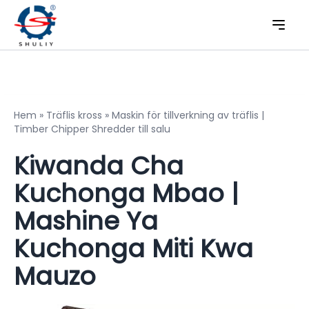
Hem
»
Träflis kross
»
Maskin för tillverkning av träflis |
Timber Chipper Shredder till salu
Kiwanda Cha
Kuchonga Mbao |
Mashine Ya
Kuchonga Miti Kwa
Mauzo