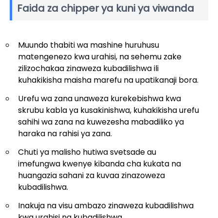
Faida za chipper ya kuni ya viwanda
Muundo thabiti wa mashine huruhusu
matengenezo kwa urahisi, na sehemu zake
zilizochakaa zinaweza kubadilishwa ili
kuhakikisha maisha marefu na upatikanaji bora.
Urefu wa zana unaweza kurekebishwa kwa
skrubu kabla ya kusakinishwa, kuhakikisha urefu
sahihi wa zana na kuwezesha mabadiliko ya
haraka na rahisi ya zana.
Chuti ya malisho hutiwa svetsade au
imefungwa kwenye kibanda cha kukata na
huangazia sahani za kuvaa zinazoweza
kubadilishwa.
Inakuja na visu ambazo zinaweza kubadilishwa
kwa urahisi na kubadilishwa.