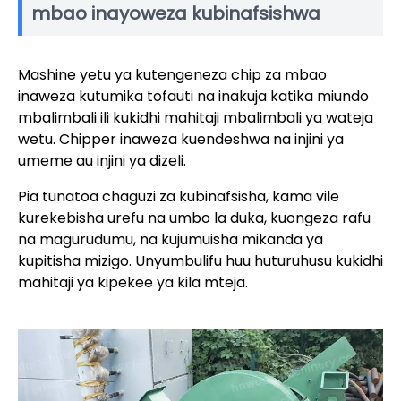
mbao inayoweza kubinafsishwa
Mashine yetu ya kutengeneza chip za mbao
inaweza kutumika tofauti na inakuja katika miundo
mbalimbali ili kukidhi mahitaji mbalimbali ya wateja
wetu. Chipper inaweza kuendeshwa na injini ya
umeme au injini ya dizeli.
Pia tunatoa chaguzi za kubinafsisha, kama vile
kurekebisha urefu na umbo la duka, kuongeza rafu
na magurudumu, na kujumuisha mikanda ya
kupitisha mizigo. Unyumbulifu huu huturuhusu kukidhi
mahitaji ya kipekee ya kila mteja.