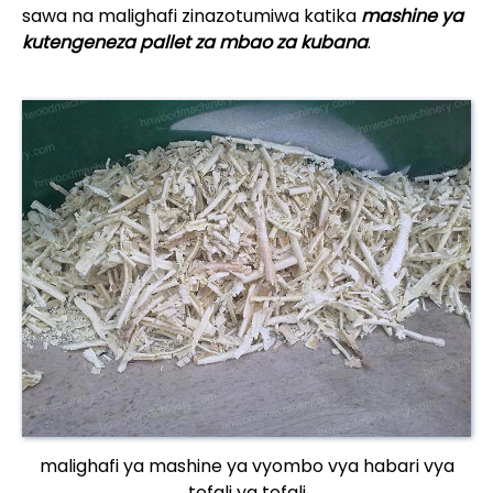
sawa na malighafi zinazotumiwa katika
mashine ya
kutengeneza pallet za mbao za kubana
.
malighafi ya mashine ya vyombo vya habari vya
tofali ya tofali