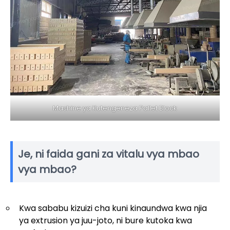
Mashine ya Kutengeneza Pallet Block
Je, ni faida gani za vitalu vya mbao
vya mbao?
Kwa sababu kizuizi cha kuni kinaundwa kwa njia
ya extrusion ya juu-joto, ni bure kutoka kwa