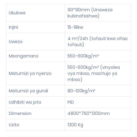
90*90mm (Unaweza
Ukubwa
kubinafsishwa)
Injini
15-18kw
4 m³/24h (tofauti kwa vifaa
Uwezo
tofauti)
Msongamano
550-600kg/m³
550-600kg/m³ (vinyolea
Matumizi ya nyenzo
vya mbao, machujo ya
mbao)
Matumizi ya gundi
80-100kg/m³
Udhibiti wa joto
PID
Dimension
4800*760*1300mm
Uzito
1300 Kg