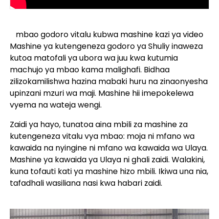
mbao godoro vitalu kubwa mashine kazi ya video
Mashine ya kutengeneza godoro ya Shuliy inaweza
kutoa matofali ya ubora wa juu kwa kutumia
machujo ya mbao kama malighafi. Bidhaa
zilizokamilishwa hazina mabaki huru na zinaonyesha
upinzani mzuri wa maji. Mashine hii imepokelewa
vyema na wateja wengi.
Zaidi ya hayo, tunatoa aina mbili za mashine za
kutengeneza vitalu vya mbao: moja ni mfano wa
kawaida na nyingine ni mfano wa kawaida wa Ulaya.
Mashine ya kawaida ya Ulaya ni ghali zaidi. Walakini,
kuna tofauti kati ya mashine hizo mbili. Ikiwa una nia,
tafadhali wasiliana nasi kwa habari zaidi.