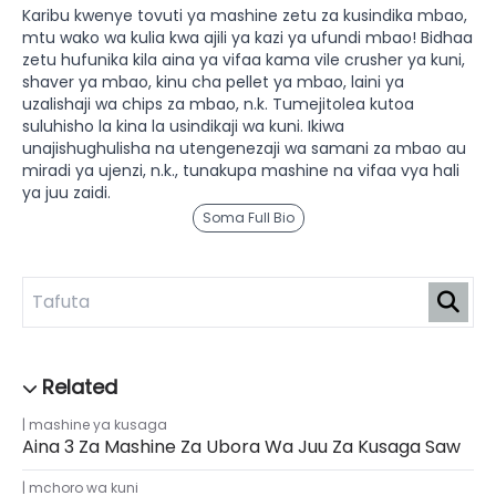
Karibu kwenye tovuti ya mashine zetu za kusindika mbao,
mtu wako wa kulia kwa ajili ya kazi ya ufundi mbao! Bidhaa
zetu hufunika kila aina ya vifaa kama vile crusher ya kuni,
shaver ya mbao, kinu cha pellet ya mbao, laini ya
uzalishaji wa chips za mbao, n.k. Tumejitolea kutoa
suluhisho la kina la usindikaji wa kuni. Ikiwa
unajishughulisha na utengenezaji wa samani za mbao au
miradi ya ujenzi, n.k., tunakupa mashine na vifaa vya hali
ya juu zaidi.
Soma Full Bio
mashine ya kusaga
Aina 3 Za Mashine Za Ubora Wa Juu Za Kusaga Saw
mchoro wa kuni