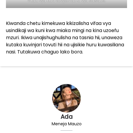
Vitalu vya Kuni vilivyomaliza vya Sawdust
Kiwanda chetu kimekuwa kikizalisha vifaa vya
usindikaji wa kuni kwa miaka mingi na kina uzoefu
mzuri. Ikiwa unajishughulisha na tasnia hii, unaweza
kutaka kuvinjari tovuti hii na ujisikie huru kuwasiliana
nasi. Tutakuwa chaguo lako bora.
Ada
Meneja Mauzo