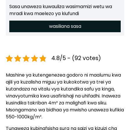
Sasa unaweza kuwauliza wasimamizi wetu wa
mradi kwa maelezo ya kiufundi
wasiliana sasa
4.8/5 - (92 votes)
Mashine ya kutengenezea godoro ni maalumu kwa
ajili ya kuzalisha miguu ya kukokotwa ya trei ya
kutandaza na vitalu vya kutandika safu ya kinga,
vinavyotumika kwa usafirishaji na uhifadhi. Inaweza
kusindika takriban 4m³ za malighafi kwa siku.
Msongamano wa bidhaa ya mwisho unaweza kufikia
550-1000kg/m³.
Tunaweza kubinafsisha sura na saizi ya kizuizi cha