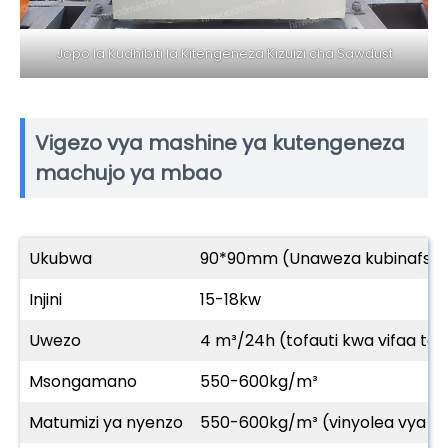
Jopo la Kudhibiti la Kitengeneza Kizuizi cha Sawdust
Vigezo vya mashine ya kutengeneza
machujo ya mbao
Ukubwa
90*90mm (Unaweza kubinafsis
Injini
15-18kw
Uwezo
4 m³/24h (tofauti kwa vifaa tof
Msongamano
550-600kg/m³
Matumizi ya nyenzo
550-600kg/m³ (vinyolea vya m