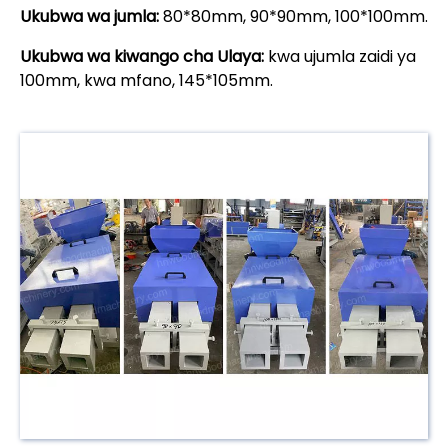
Ukubwa wa jumla:
80*80mm, 90*90mm, 100*100mm.
Ukubwa wa kiwango cha Ulaya:
kwa ujumla zaidi ya
100mm, kwa mfano, 145*105mm.