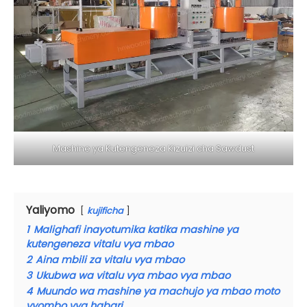
Mashine ya Kutengeneza Kizuizi cha Sawdust
Yaliyomo
kujificha
1
Malighafi inayotumika katika mashine ya
kutengeneza vitalu vya mbao
2
Aina mbili za vitalu vya mbao
3
Ukubwa wa vitalu vya mbao vya mbao
4
Muundo wa mashine ya machujo ya mbao moto
vyombo vya habari