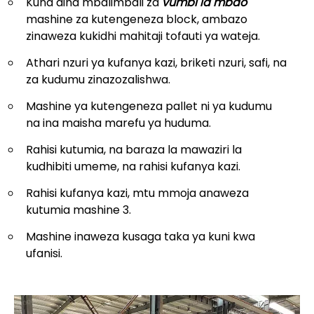
Kuna aina mbalimbali za
vumbi la mbao
mashine za kutengeneza block, ambazo
zinaweza kukidhi mahitaji tofauti ya wateja.
Athari nzuri ya kufanya kazi, briketi nzuri, safi, na
za kudumu zinazozalishwa.
Mashine ya kutengeneza pallet ni ya kudumu
na ina maisha marefu ya huduma.
Rahisi kutumia, na baraza la mawaziri la
kudhibiti umeme, na rahisi kufanya kazi.
Rahisi kufanya kazi, mtu mmoja anaweza
kutumia mashine 3.
Mashine inaweza kusaga taka ya kuni kwa
ufanisi.