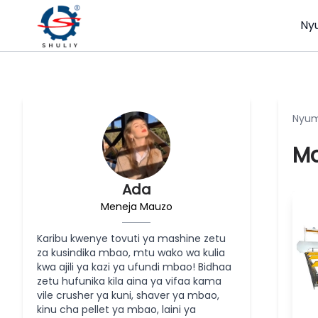
Ny
Nyum
Ma
Ada
Meneja Mauzo
Karibu kwenye tovuti ya mashine zetu
za kusindika mbao, mtu wako wa kulia
kwa ajili ya kazi ya ufundi mbao! Bidhaa
zetu hufunika kila aina ya vifaa kama
vile crusher ya kuni, shaver ya mbao,
kinu cha pellet ya mbao, laini ya