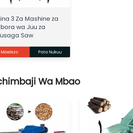
ina 3 Za Mashine za
bora wa Juu za
Kusaga Saw
Maelezo
Pata Nukuu
himbaji Wa Mbao