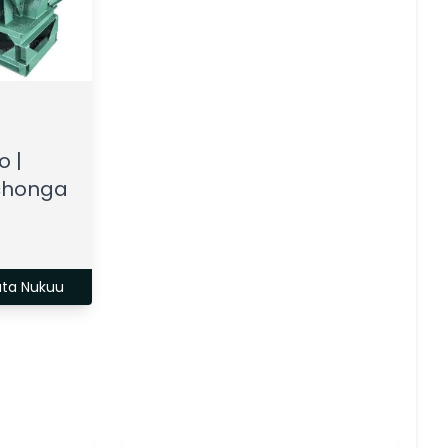
 |
chonga
ata Nukuu