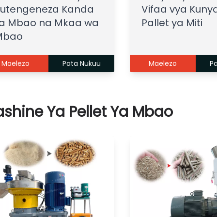
Kutengeneza Kanda
Vifaa vya Kuny
a Mbao na Mkaa wa
Pallet ya Miti
Mbao
Maelezo
Pata Nukuu
Maelezo
P
shine Ya Pellet Ya Mbao