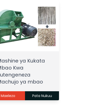
ashine ya Kukata
Mbao Kwa
Kutengeneza
Machujo ya mbao
Maelezo
Pata Nukuu