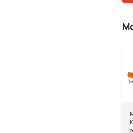
Ma
M
z