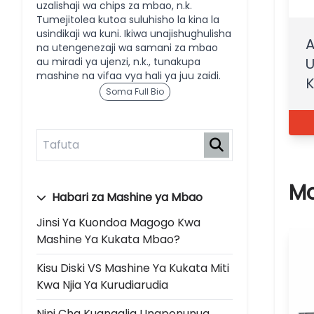
uzalishaji wa chips za mbao, n.k.
Tumejitolea kutoa suluhisho la kina la
usindikaji wa kuni. Ikiwa unajishughulisha
A
na utengenezaji wa samani za mbao
U
au miradi ya ujenzi, n.k., tunakupa
mashine na vifaa vya hali ya juu zaidi.
Soma Full Bio
Mc
Habari za Mashine ya Mbao
Jinsi Ya Kuondoa Magogo Kwa
Mashine Ya Kukata Mbao?
Kisu Diski VS Mashine Ya Kukata Miti
Kwa Njia Ya Kurudiarudia
Nini Cha Kuangalia Unaponunua