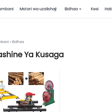
umbani
Mstari wa uzalishaji
Bidhaa
Kesi
Hab
bani
»
Bidhaa
shine Ya Kusaga