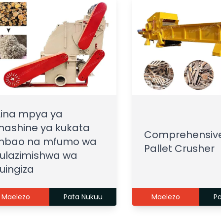
ina mpya ya
ashine ya kukata
Comprehensiv
mbao na mfumo wa
Pallet Crusher
ulazimishwa wa
uingiza
Maelezo
Pata Nukuu
Maelezo
P