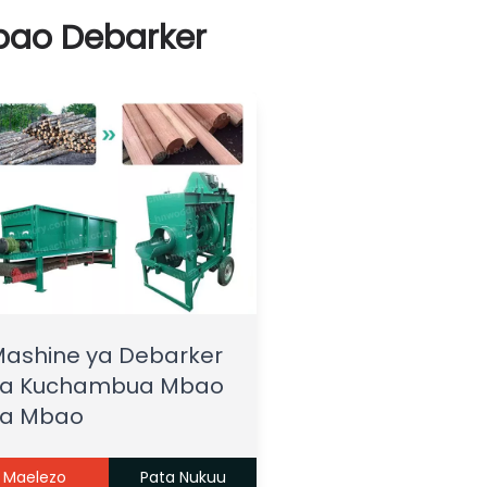
ao Debarker
ashine ya Debarker
ya Kuchambua Mbao
ya Mbao
Maelezo
Pata Nukuu