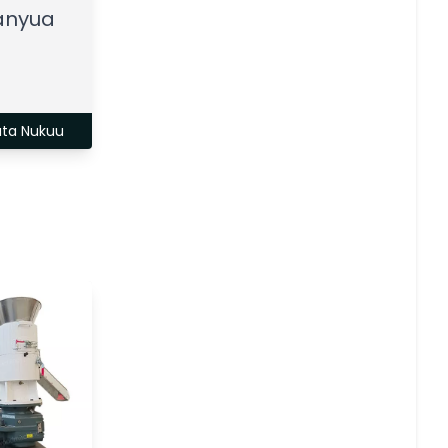
anyua
ata Nukuu