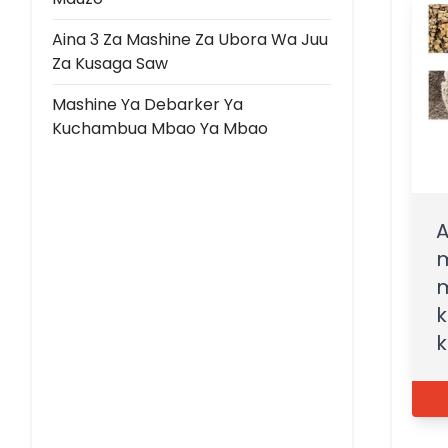
Aina 3 Za Mashine Za Ubora Wa Juu
Za Kusaga Saw
Mashine Ya Debarker Ya
Kuchambua Mbao Ya Mbao
A
m
k
k