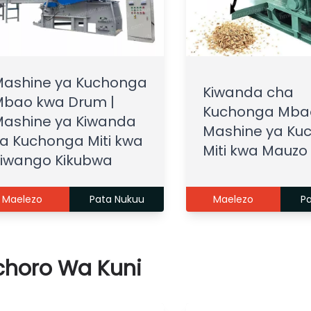
ashine ya Kuchonga
Kiwanda cha
bao kwa Drum |
Kuchonga Mbao
ashine ya Kiwanda
Mashine ya Ku
a Kuchonga Miti kwa
Miti kwa Mauzo
iwango Kikubwa
Maelezo
Pata Nukuu
Maelezo
P
horo Wa Kuni