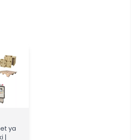
et ya
i |