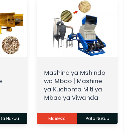
Mashine ya Mshindo
e
wa Mbao | Mashine
ya Kuchoma Miti ya
Mbao ya Viwanda
ata Nukuu
Maelezo
Pata Nukuu