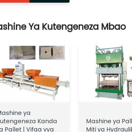
shine Ya Kutengeneza Mbao
ashine ya
Kutengeneza Kanda
Mashine ya Pall
a Pallet | Vifaa vya
Miti ya Hydraulik