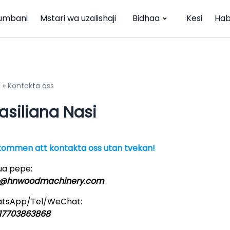
umbani
Mstari wa uzalishaji
Bidhaa
Kesi
Hab
m
»
Kontakta oss
siliana Nasi
kommen att kontakta oss utan tvekan!
ua pepe:
o@hnwoodmachinery.com
tsApp/Tel/WeChat:
17703863868