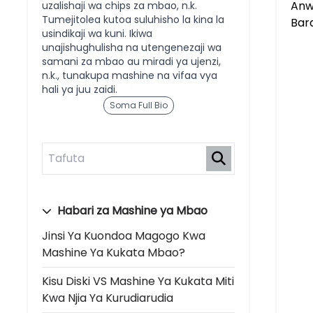
Anw
uzalishaji wa chips za mbao, n.k.
Tumejitolea kutoa suluhisho la kina la
Bar
usindikaji wa kuni. Ikiwa
unajishughulisha na utengenezaji wa
samani za mbao au miradi ya ujenzi,
n.k., tunakupa mashine na vifaa vya
hali ya juu zaidi.
Soma Full Bio
Habari za Mashine ya Mbao
Jinsi Ya Kuondoa Magogo Kwa
Mashine Ya Kukata Mbao?
Kisu Diski VS Mashine Ya Kukata Miti
Kwa Njia Ya Kurudiarudia