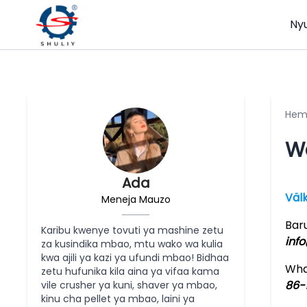
Ny
He
Wa
Ada
Väl
Meneja Mauzo
Bar
Karibu kwenye tovuti ya mashine zetu
inf
za kusindika mbao, mtu wako wa kulia
kwa ajili ya kazi ya ufundi mbao! Bidhaa
Wha
zetu hufunika kila aina ya vifaa kama
86-
vile crusher ya kuni, shaver ya mbao,
kinu cha pellet ya mbao, laini ya