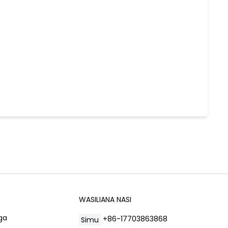
WASILIANA NASI
ga
+86-17703863868
Simu