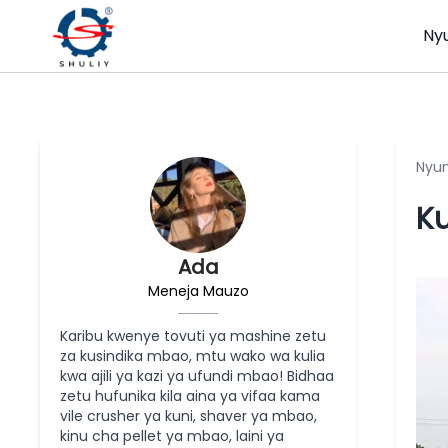
Ny
Nyu
Ku
Ada
Meneja Mauzo
Karibu kwenye tovuti ya mashine zetu
za kusindika mbao, mtu wako wa kulia
kwa ajili ya kazi ya ufundi mbao! Bidhaa
zetu hufunika kila aina ya vifaa kama
vile crusher ya kuni, shaver ya mbao,
kinu cha pellet ya mbao, laini ya