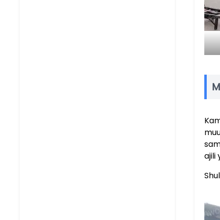
M
Kam
muu
sam
ajil
Shul