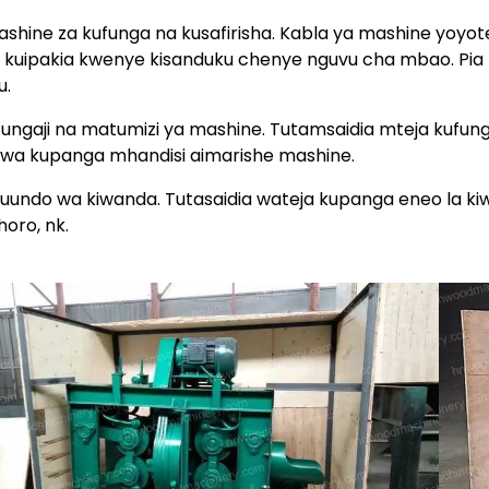
ashine za kufunga na kusafirisha. Kabla ya mashine yoyot
 kuipakia kwenye kisanduku chenye nguvu cha mbao. Pia t
u.
Ufungaji na matumizi ya mashine. Tutamsaidia mteja kuf
kwa kupanga mhandisi aimarishe mashine.
Muundo wa kiwanda. Tutasaidia wateja kupanga eneo la kiw
oro, nk.