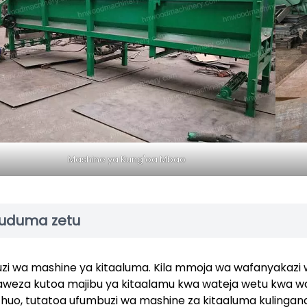
Mashine ya Kung'oa Mbao
uduma zetu
juzi wa mashine ya kitaaluma. Kila mmoja wa wafanyakazi 
aweza kutoa majibu ya kitaalamu kwa wateja wetu kwa w
 huo, tutatoa ufumbuzi wa mashine za kitaaluma kulingan