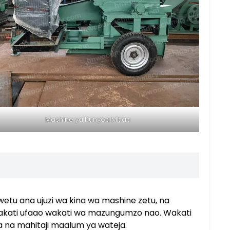
Mashine ya Kunyoa Mbao
wetu ana ujuzi wa kina wa mashine zetu, na
akati ufaao wakati wa mazungumzo nao. Wakati
a na mahitaji maalum ya wateja.