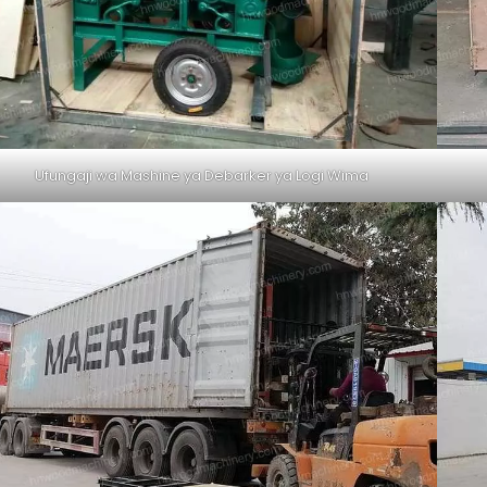
Ufungaji wa Mashine ya Debarker ya Logi Wima