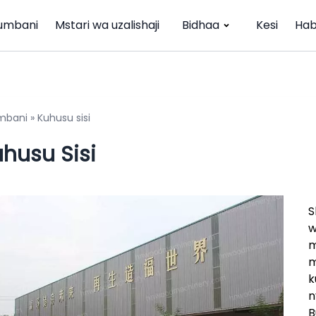
umbani
Mstari wa uzalishaji
Bidhaa
Kesi
Hab
mbani
»
Kuhusu sisi
husu Sisi
S
w
m
m
k
n
B