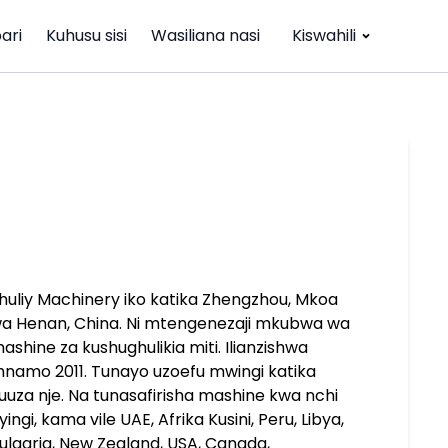
ari
Kuhusu sisi
Wasiliana nasi
Kiswahili
huliy Machinery iko katika Zhengzhou, Mkoa
a Henan, China. Ni mtengenezaji mkubwa wa
ashine za kushughulikia miti. Ilianzishwa
namo 2011. Tunayo uzoefu mwingi katika
uuza nje. Na tunasafirisha mashine kwa nchi
yingi, kama vile UAE, Afrika Kusini, Peru, Libya,
ulgaria, New Zealand, USA, Canada,