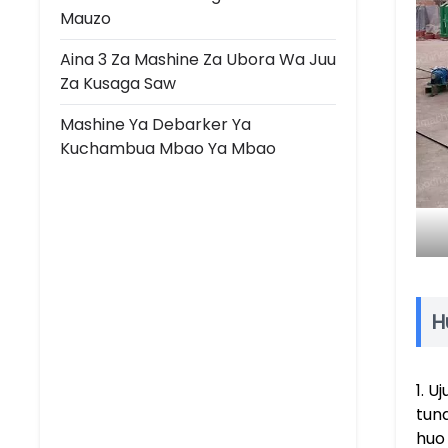
Mauzo
Aina 3 Za Mashine Za Ubora Wa Juu
Za Kusaga Saw
Mashine Ya Debarker Ya
Kuchambua Mbao Ya Mbao
H
1. U
tun
huo