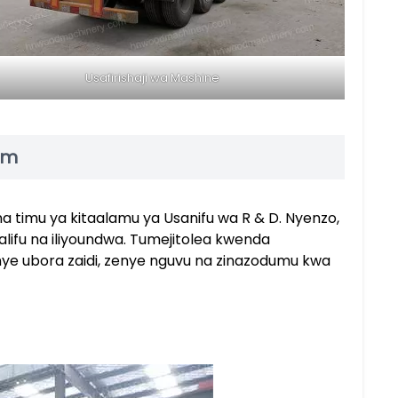
Usafirishaji wa Mashine
am
 timu ya kitaalamu ya Usanifu wa R & D. Nyenzo,
ifu na iliyoundwa. Tumejitolea kwenda
 ubora zaidi, zenye nguvu na zinazodumu kwa