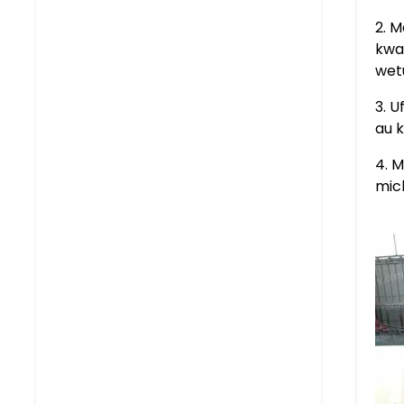
2. M
kwa
wet
3. 
au 
4. 
mich