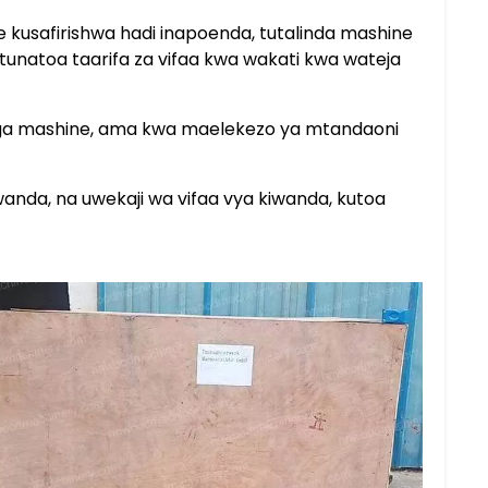
e kusafirishwa hadi inapoenda, tutalinda mashine
unatoa taarifa za vifaa kwa wakati kwa wateja
unga mashine, ama kwa maelekezo ya mtandaoni
anda, na uwekaji wa vifaa vya kiwanda, kutoa