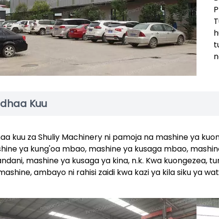
P
T
h
t
n
idhaa Kuu
haa kuu za Shuliy Machinery ni pamoja na mashine ya k
hine ya kung'oa mbao, mashine ya kusaga mbao, mashin
andani, mashine ya kusaga ya kina, n.k. Kwa kuongezea, t
ashine, ambayo ni rahisi zaidi kwa kazi ya kila siku ya wat