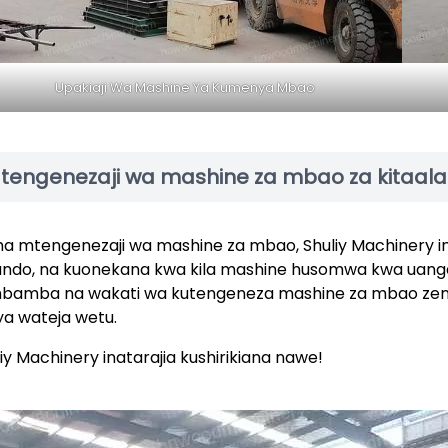
Upakiaji Wa Mashine Ya Kumenya Mbao
tengenezaji wa mashine za mbao za kitaal
a mtengenezaji wa mashine za mbao, Shuliy Machinery ina
ndo, na kuonekana kwa kila mashine husomwa kwa uangal
bamba na wakati wa kutengeneza mashine za mbao zenye
i ya wateja wetu.
iy Machinery inatarajia kushirikiana nawe!