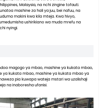
hilippines, Malaysia, na nchi zingine tofauti.
unatoa mashine za hali ya juu, bei nafuu, na
uduma makini kwa kila mteja. Kwa hivyo,
umedumisha ushirikiano wa muda mrefu na
chi nyingi.
uondoa magogo ya mbao, mashine ya kukata mbao,
e ya kukata mbao, mashine ya kukata mbao ya
unaweza pia kuwapa wateja mstari wa uzalishaji
eja na inaboresha ufanisi.