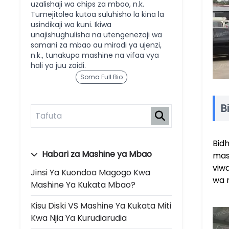
uzalishaji wa chips za mbao, n.k.
Tumejitolea kutoa suluhisho la kina la
usindikaji wa kuni. Ikiwa
unajishughulisha na utengenezaji wa
samani za mbao au miradi ya ujenzi,
n.k., tunakupa mashine na vifaa vya
hali ya juu zaidi.
Soma Full Bio
B
Bid
Habari za Mashine ya Mbao
mas
viw
Jinsi Ya Kuondoa Magogo Kwa
wa m
Mashine Ya Kukata Mbao?
Kisu Diski VS Mashine Ya Kukata Miti
Kwa Njia Ya Kurudiarudia