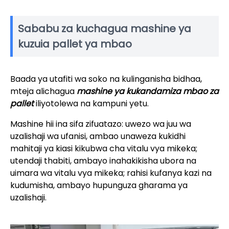
Sababu za kuchagua mashine ya
kuzuia pallet ya mbao
Baada ya utafiti wa soko na kulinganisha bidhaa,
mteja alichagua
mashine ya kukandamiza mbao za
pallet
iliyotolewa na kampuni yetu.
Mashine hii ina sifa zifuatazo: uwezo wa juu wa
uzalishaji wa ufanisi, ambao unaweza kukidhi
mahitaji ya kiasi kikubwa cha vitalu vya mikeka;
utendaji thabiti, ambayo inahakikisha ubora na
uimara wa vitalu vya mikeka; rahisi kufanya kazi na
kudumisha, ambayo hupunguza gharama ya
uzalishaji.