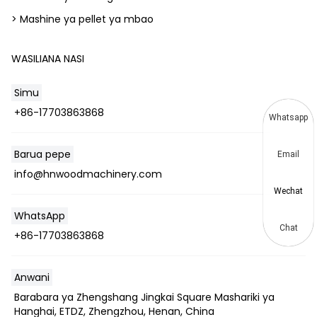
> Mashine ya pellet ya mbao
WASILIANA NASI
Simu
+86-17703863868
Whatsapp
Barua pepe
Email
info@hnwoodmachinery.com
Wechat
WhatsApp
Chat
+86-17703863868
Anwani
Barabara ya Zhengshang Jingkai Square Mashariki ya
Hanghai, ETDZ, Zhengzhou, Henan, China