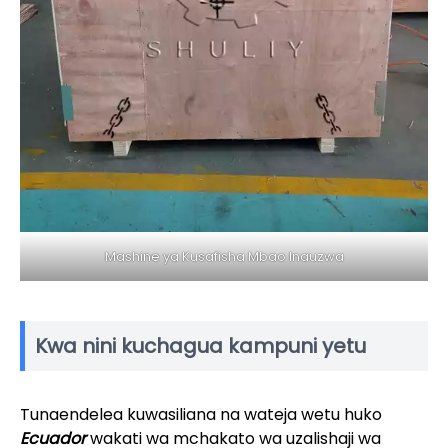
Mashine ya Kusafisha Mbao Inauzwa
Kwa nini kuchagua kampuni yetu
Tunaendelea kuwasiliana na wateja wetu huko
Ecuador
wakati wa mchakato wa uzalishaji wa