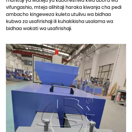
mahitaji ya wateja ya kuboreshwa kwa ubora wa
vifungashio, mteja alihitaji haraka kiwanja cha pedi
ambacho kingeweza kuleta utulivu wa bidhaa
kubwa za usafirishaji ili kuhakikisha usalama wa
bidhaa wakati wa usafirishaji.