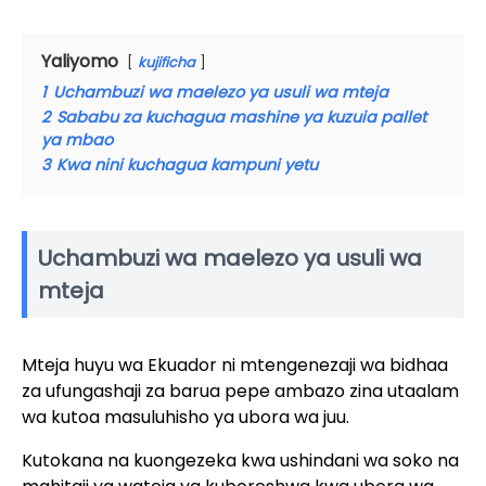
Yaliyomo
kujificha
1
Uchambuzi wa maelezo ya usuli wa mteja
2
Sababu za kuchagua mashine ya kuzuia pallet
ya mbao
3
Kwa nini kuchagua kampuni yetu
Uchambuzi wa maelezo ya usuli wa
mteja
Mteja huyu wa Ekuador ni mtengenezaji wa bidhaa
za ufungashaji za barua pepe ambazo zina utaalam
wa kutoa masuluhisho ya ubora wa juu.
Kutokana na kuongezeka kwa ushindani wa soko na