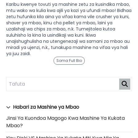
Karibu kwenye tovuti ya mashine zetu za kusindika mbao,
mtu wako wa kulia kwa ajili ya kazi ya ufundi mbao! Bidhaa
zetu hufunika kila aina ya vifaa kama vile crusher ya kuni,
shaver ya mbao, kinu cha pellet ya mbao, laini ya
uzalishaji wa chips za mbao, n.k. Tumejitolea kutoa
suluhisho la kina la usindikaji wa kuni. Ikiwa
unajishughulisha na utengenezaji wa samani za mbao au
miradi ya ujenzi, n.k., tunakupa mashine na vifaa vya hali
ya juu zaidi.
Soma Full Bio
Habari za Mashine ya Mbao
Jinsi Ya Kuondoa Magogo Kwa Mashine Ya Kukata
Mbao?