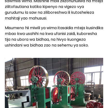
sawmills wima. Mashine mbili zilizonunuliwa na mteja
zilitofautiana katika kipenyo na vigezo vya
gurudumu la saw na ziliboreshwa ili kutosheleza
mahitaji yao mahususi.
Misumeno hii miwili ya wima itasaidia mteja kusindika
mbao kwa usahihi na kwa ufanisi zaidi, kuboresha
tija na ubora wa bidhaa, na hivyo kuongeza
ushindani wa bidhaa zao na sehemu ya soko.