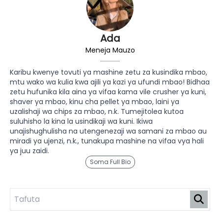
Ada
Meneja Mauzo
Karibu kwenye tovuti ya mashine zetu za kusindika mbao,
mtu wako wa kulia kwa ajili ya kazi ya ufundi mbao! Bidhaa
zetu hufunika kila aina ya vifaa kama vile crusher ya kuni,
shaver ya mbao, kinu cha pellet ya mbao, laini ya
uzalishaji wa chips za mbao, n.k. Tumejitolea kutoa
suluhisho la kina la usindikaji wa kuni. Ikiwa
unajishughulisha na utengenezaji wa samani za mbao au
miradi ya ujenzi, n.k., tunakupa mashine na vifaa vya hali
ya juu zaidi.
Soma Full Bio