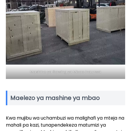
Mashine ya Sawing ya Mbao Inauzwa
Maelezo ya mashine ya mbao
Kwa mujibu wa uchambuzi wa malighafi ya mteja na
mahali pa kazi, tunapendekeza matumizi ya