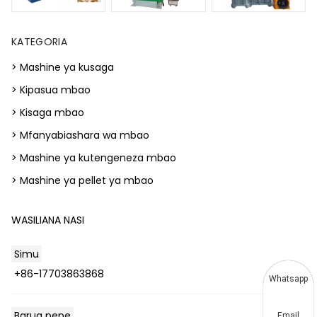
KATEGORIA
> Mashine ya kusaga
> Kipasua mbao
> Kisaga mbao
> Mfanyabiashara wa mbao
> Mashine ya kutengeneza mbao
> Mashine ya pellet ya mbao
WASILIANA NASI
Simu
+86-17703863868
Whatsapp
Barua pepe
Email