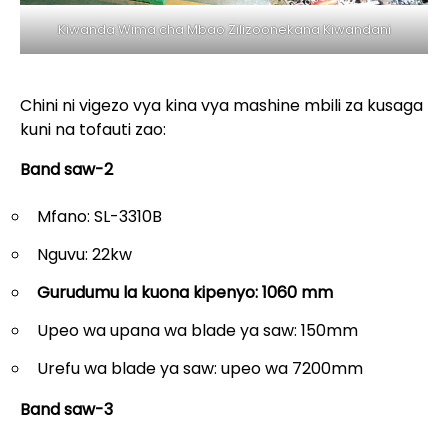
Kiwanda Wima cha Mbao Zilizoonekana Kiwandani
Chini ni vigezo vya kina vya mashine mbili za kusaga
kuni na tofauti zao:
Band saw-2
Mfano: SL-3310B
Nguvu: 22kw
Gurudumu la kuona
kipenyo: 1060 mm
Upeo wa upana wa blade ya saw: 150mm
Urefu wa blade ya saw: upeo wa 7200mm
Band saw-3