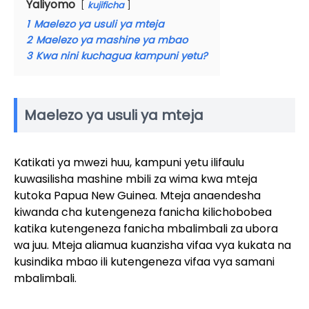
Yaliyomo
kujificha
1
Maelezo ya usuli ya mteja
2
Maelezo ya mashine ya mbao
3
Kwa nini kuchagua kampuni yetu?
Maelezo ya usuli ya mteja
Katikati ya mwezi huu, kampuni yetu ilifaulu
kuwasilisha mashine mbili za wima kwa mteja
kutoka Papua New Guinea. Mteja anaendesha
kiwanda cha kutengeneza fanicha kilichobobea
katika kutengeneza fanicha mbalimbali za ubora
wa juu. Mteja aliamua kuanzisha vifaa vya kukata na
kusindika mbao ili kutengeneza vifaa vya samani
mbalimbali.