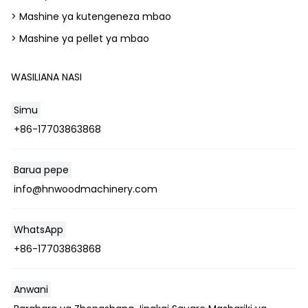
> Mashine ya kutengeneza mbao
> Mashine ya pellet ya mbao
WASILIANA NASI
Simu
+86-17703863868
Whatsapp
Barua pepe
Email
info@hnwoodmachinery.com
Wechat
WhatsApp
Chat
+86-17703863868
Anwani