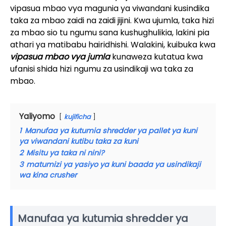
vipasua mbao vya magunia ya viwandani kusindika
taka za mbao zaidi na zaidi jijini. Kwa ujumla, taka hizi
za mbao sio tu ngumu sana kushughulikia, lakini pia
athari ya matibabu hairidhishi. Walakini, kuibuka kwa
vipasua mbao vya jumla
kunaweza kutatua kwa
ufanisi shida hizi ngumu za usindikaji wa taka za
mbao.
Yaliyomo
kujificha
1
Manufaa ya kutumia shredder ya pallet ya kuni
ya viwandani kutibu taka za kuni
2
Misitu ya taka ni nini?
3
matumizi ya yasiyo ya kuni baada ya usindikaji
wa kina crusher
Manufaa ya kutumia shredder ya