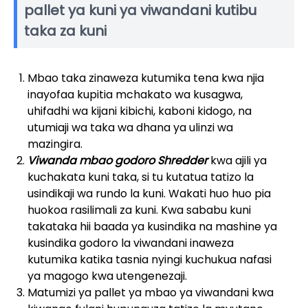
pallet ya kuni ya viwandani kutibu
taka za kuni
Mbao taka zinaweza kutumika tena kwa njia
inayofaa kupitia mchakato wa kusagwa,
uhifadhi wa kijani kibichi, kaboni kidogo, na
utumiaji wa taka wa dhana ya ulinzi wa
mazingira.
Viwanda mbao godoro Shredder
kwa ajili ya
kuchakata kuni taka, si tu kutatua tatizo la
usindikaji wa rundo la kuni. Wakati huo huo pia
huokoa rasilimali za kuni. Kwa sababu kuni
takataka hii baada ya kusindika na mashine ya
kusindika godoro la viwandani inaweza
kutumika katika tasnia nyingi kuchukua nafasi
ya magogo kwa utengenezaji.
Matumizi ya pallet ya mbao ya viwandani kwa