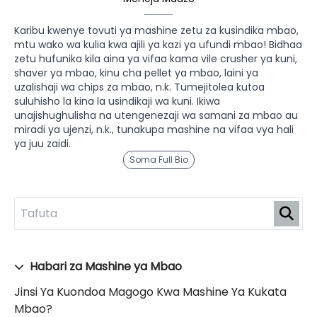
Karibu kwenye tovuti ya mashine zetu za kusindika mbao,
mtu wako wa kulia kwa ajili ya kazi ya ufundi mbao! Bidhaa
zetu hufunika kila aina ya vifaa kama vile crusher ya kuni,
shaver ya mbao, kinu cha pellet ya mbao, laini ya
uzalishaji wa chips za mbao, n.k. Tumejitolea kutoa
suluhisho la kina la usindikaji wa kuni. Ikiwa
unajishughulisha na utengenezaji wa samani za mbao au
miradi ya ujenzi, n.k., tunakupa mashine na vifaa vya hali
ya juu zaidi.
Soma Full Bio
Habari za Mashine ya Mbao
Jinsi Ya Kuondoa Magogo Kwa Mashine Ya Kukata
Mbao?