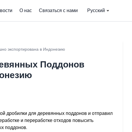
вости
О нас
Связаться с нами
Русский
шно экспортирована в Индонезию
ревянных Поддонов
донезию
ой дробилки для деревянных поддонов и отправил
еработке и переработке отходов повысить
ых поддонов.