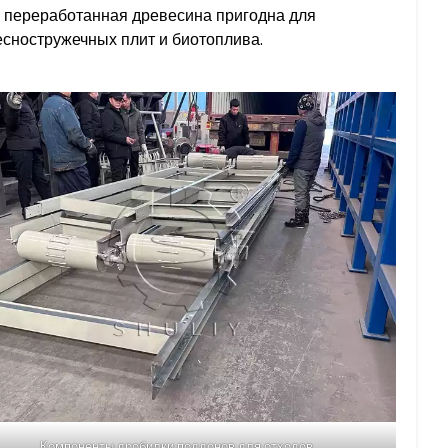
то переработанная древесина пригодна для
есностружечных плит и биотоплива.
Компоненты дробилки поддонов для отходов