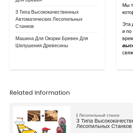
Мы т
3 Типа Высококачественных
кото
Автоматических Лесопильных
Эта 
Станков
и по
врем
Машина Для Окорки Бревен Для
выс
Шелушения Древесины
свяж
Лесопильный станок
3 Типа Высококачеств
Лесопильных Станков