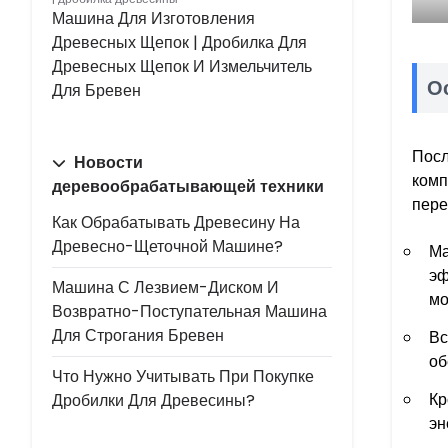
Машина Для Изготовления
Древесных Щепок | Дробилка Для
Древесных Щепок И Измельчитель
О
Для Бревен
Посл
Новости
комп
деревообрабатывающей техники
пере
Как Обрабатывать Древесину На
Древесно-Щеточной Машине?
Ма
эф
Машина С Лезвием-Диском И
мо
Возвратно-Поступательная Машина
Для Строгания Бревен
Вс
об
Что Нужно Учитывать При Покупке
Кр
Дробилки Для Древесины?
эн