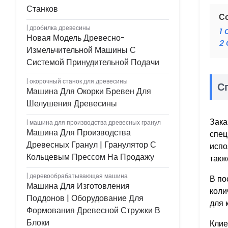
Станков
С
дробилка древесины
1
Новая Модель Древесно-
2
Измельчительной Машины С
Системой Принудительной Подачи
окорочный станок для древесины
С
Машина Для Окорки Бревен Для
Шелушения Древесины
Зака
машина для производства древесных гранул
Машина Для Производства
спец
Древесных Гранул | Гранулятор С
испо
Кольцевым Прессом На Продажу
такж
деревообрабатывающая машина
В по
Машина Для Изготовления
коли
Поддонов | Оборудование Для
для 
Формования Древесной Стружки В
Блоки
Клие