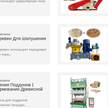
спользует циркулярную пилу
весины
Бревен Для Шелушения
бревен использует передовую
я коры…
машина
ения Поддонов |
рмования Древесной
уса для поддонов
овлении тянущих…