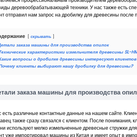
вляемся профессиональным производителем деревообраб
виды деревообрабатывающей техники. У нас также есть сп
нт отправил нам запрос на дробилку для древесины после 
одержание
скрывать
Детали заказа машины для производства опилок
Технические характеристики измельчителя древесины SL-H
Какие вопросы о дробилке древесины интересуют клиентов
Почему клиенты выбирают нашу дробилку для древесины?
етали заказа машины для производства опил
с есть различные контактные данные на нашем сайте. Клие
авец также сразу связался с клиентом. После понимания, к
они используют мелко измельченные древесные стружки для
нт уже импортировал машины из Китая и имеет опыт в импо