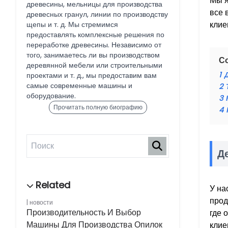
Мы я
древесины, мельницы для производства
все 
древесных гранул, линии по производству
клие
щепы и т. д. Мы стремимся
предоставлять комплексные решения по
переработке древесины. Независимо от
того, занимаетесь ли вы производством
С
деревянной мебели или строительными
1
проектами и т. д., мы предоставим вам
самые современные машины и
2
оборудование.
3
Прочитать полную биографию
4
Д
У на
прод
новости
Производительность И Выбор
где 
Машины Для Производства Опилок
клие