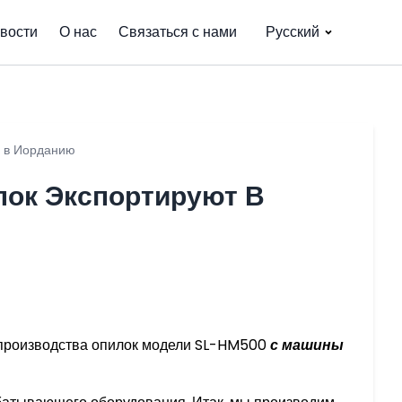
вости
О нас
Связаться с нами
Русский
я в Иорданию
лок Экспортируют В
я производства опилок модели SL-HM500
с машины