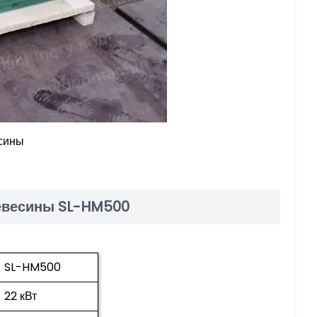
сины
ревесины SL-HM500
SL-HM500
22 кВт