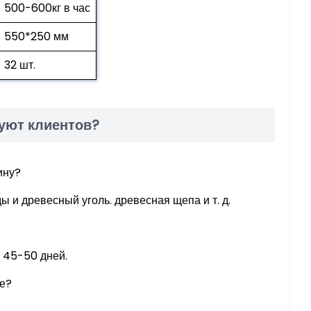
500-600кг в час
550*250 мм
32 шт.
уют клиентов?
ину?
 и древесный уголь. древесная щепа и т. д.
о 45-50 дней.
не?