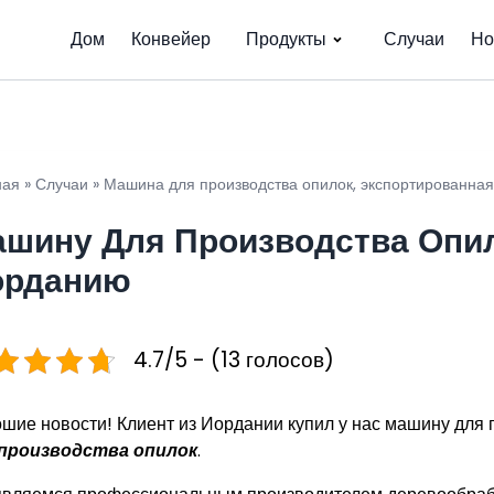
Дом
Конвейер
Продукты
Случаи
Но
ная
»
Случаи
»
Машина для производства опилок, экспортированна
шину Для Производства Опи
орданию
4.7/5 - (13 голосов)
шие новости! Клиент из Иордании купил у нас машину дл
 производства опилок
.