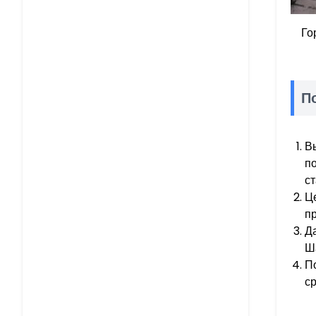
Го
П
В
п
с
Ц
п
Д
Ш
П
ср