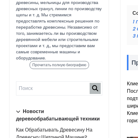
древесины, мельницы для производства
древесных гранул, линии по производству
С
щепы и т. д. Мы стремимся
предоставлять комплексные решения по
1
переработке древесины. Независимо от
2
того, занимаетесь ли вы производством
3
деревянной мебели или строительными
проектами и т. д., мы предоставим вам
самые современные машины и
оборудование.
П
Прочитать полную биографию
Клие
Посл
подт
шири
Новости
Клие
деревообрабатывающей техники
гори
Как Обрабатывать Древесину На
Древесно-Щеточной Машине?