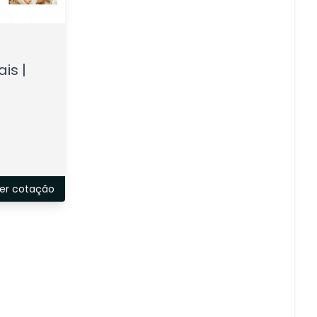
a
is |
er cotação