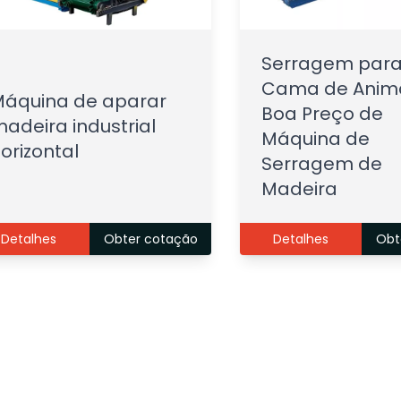
Serragem par
Cama de Anima
áquina de aparar
Boa Preço de
adeira industrial
Máquina de
orizontal
Serragem de
Madeira
Detalhes
Obter cotação
Detalhes
Obt