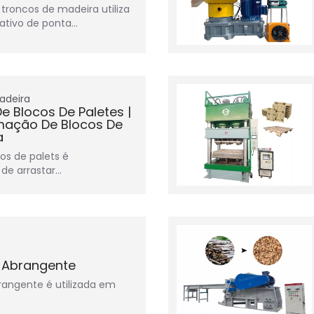
troncos de madeira utiliza
tativo de ponta…
adeira
e Blocos De Paletes |
mação De Blocos De
a
os de palets é
 de arrastar…
s Abrangente
brangente é utilizada em