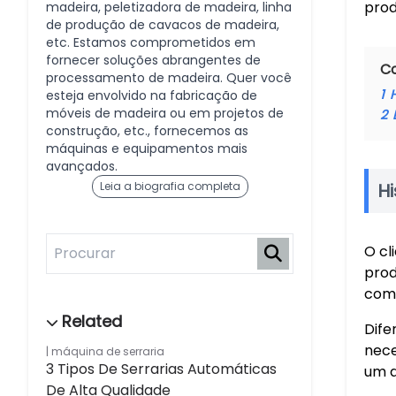
prod
madeira, peletizadora de madeira, linha
de produção de cavacos de madeira,
etc. Estamos comprometidos em
fornecer soluções abrangentes de
C
processamento de madeira. Quer você
1
H
esteja envolvido na fabricação de
móveis de madeira ou em projetos de
2
construção, etc., fornecemos as
máquinas e equipamentos mais
avançados.
Leia a biografia completa
Hi
O cl
prod
comp
Dife
nece
máquina de serraria
3 Tipos De Serrarias Automáticas
um a
De Alta Qualidade