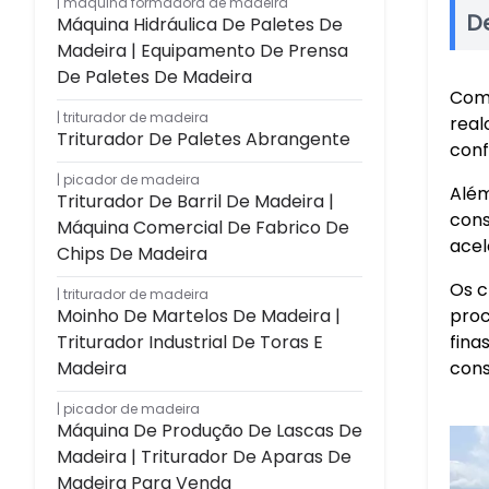
máquina formadora de madeira
D
Máquina Hidráulica De Paletes De
Madeira | Equipamento De Prensa
De Paletes De Madeira
Com 
triturador de madeira
real
Triturador De Paletes Abrangente
conf
picador de madeira
Além
Triturador De Barril De Madeira |
cons
Máquina Comercial De Fabrico De
acel
Chips De Madeira
Os c
triturador de madeira
proc
Moinho De Martelos De Madeira |
fina
Triturador Industrial De Toras E
cons
Madeira
picador de madeira
Máquina De Produção De Lascas De
Madeira | Triturador De Aparas De
Madeira Para Venda