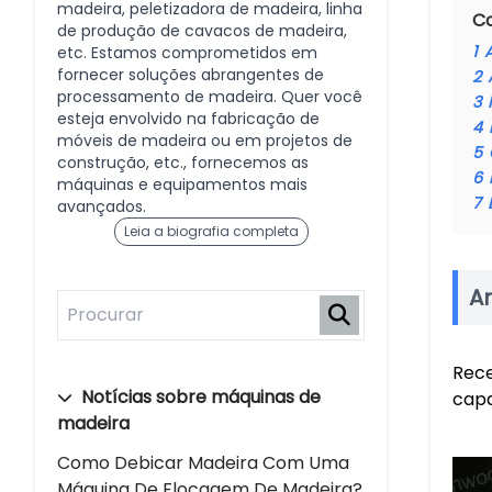
madeira, peletizadora de madeira, linha
C
de produção de cavacos de madeira,
1
etc. Estamos comprometidos em
fornecer soluções abrangentes de
2
processamento de madeira. Quer você
3
esteja envolvido na fabricação de
4
móveis de madeira ou em projetos de
5
construção, etc., fornecemos as
6
máquinas e equipamentos mais
7
avançados.
Leia a biografia completa
A
Rece
Notícias sobre máquinas de
capa
madeira
Como Debicar Madeira Com Uma
Máquina De Flocagem De Madeira?