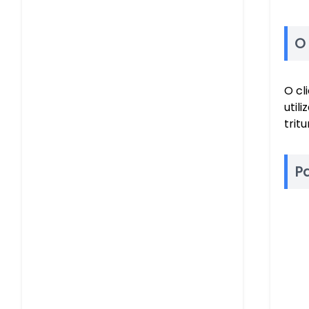
O
O cl
util
trit
P