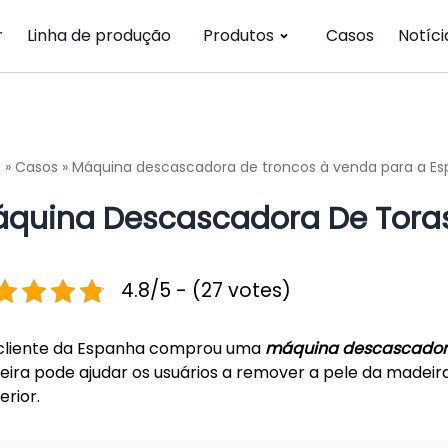
r
Linha de produção
Produtos
Casos
Notíci
o
»
Casos
»
Máquina descascadora de troncos à venda para a E
quina Descascadora De Tora
4.8/5 - (27 votes)
cliente da Espanha comprou uma
máquina descascadora
ira pode ajudar os usuários a remover a pele da madei
erior.