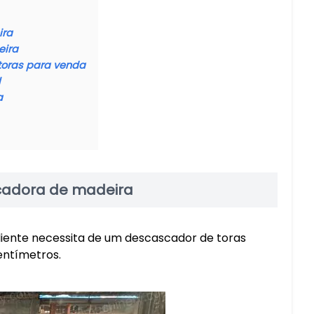
ira
eira
toras para venda
l
a
cadora de madeira
liente necessita de um descascador de toras
entímetros.