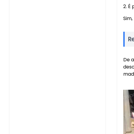
2. É
Sim,
R
De a
desc
made