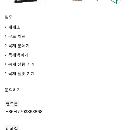
범주
> 제재소
> 우드 치퍼
> 목재 분쇄기
> 목재박피기
> 목재 성형 기계
> 목재 펠릿 기계
문의하기
핸드폰
+86-17703863868
Whatsapp
이메일
Email