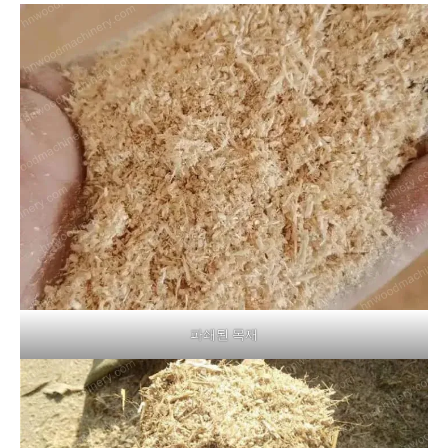
파쇄된 목재