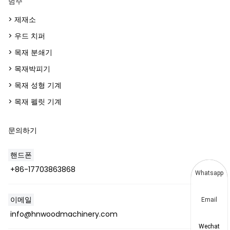
범주
> 제재소
> 우드 치퍼
> 목재 분쇄기
> 목재박피기
> 목재 성형 기계
> 목재 펠릿 기계
문의하기
핸드폰
+86-17703863868
Whatsapp
이메일
Email
info@hnwoodmachinery.com
Wechat