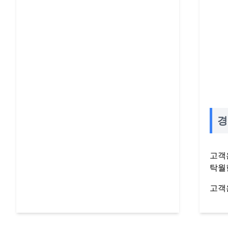
경
고객
탁월
고객