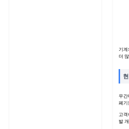
기계
더 
현
우간
폐기
고객
발 