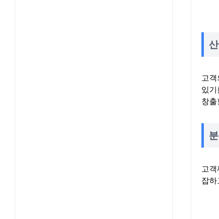
산
고객
있기
창출
분
고객
잡하