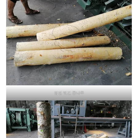
껍질 벗긴 통나무