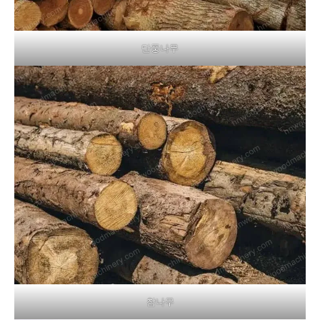
단풍나무
참나무