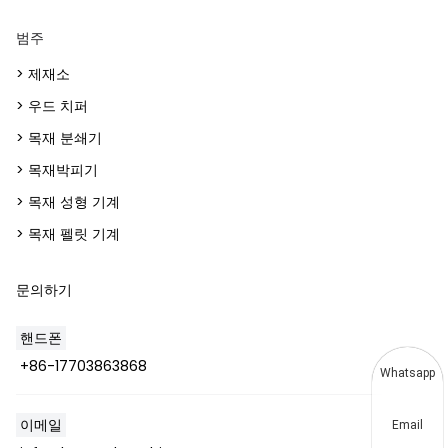
범주
> 제재소
> 우드 치퍼
> 목재 분쇄기
> 목재박피기
> 목재 성형 기계
> 목재 펠릿 기계
문의하기
핸드폰
+86-17703863868
Whatsapp
이메일
Email