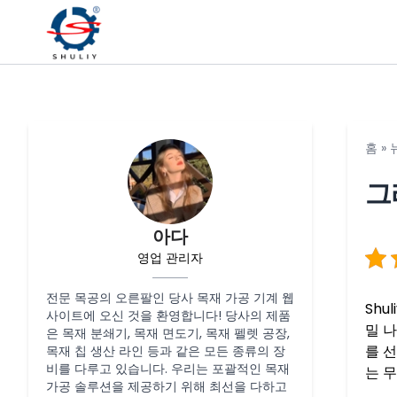
홈
»
그
아다
영업 관리자
전문 목공의 오른팔인 당사 목재 가공 기계 웹
Shu
사이트에 오신 것을 환영합니다! 당사의 제품
밀 
은 목재 분쇄기, 목재 면도기, 목재 펠렛 공장,
를 
목재 칩 생산 라인 등과 같은 모든 종류의 장
비를 다루고 있습니다. 우리는 포괄적인 목재
는 무
가공 솔루션을 제공하기 위해 최선을 다하고