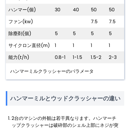
ハンマー(個)
30
40
50
50
1
ファン(kw)
7.5
7.5
11
除塵剤(個)
5
5
5
5
1
サイクロン直径(m)
1
1
1
1
1
能力(t/h)
0.8-1
1-1.5
1.5-2
2-3
3
ハンマーミルクラッシャーのパラメータ
ハンマーミルとウッドクラッシャーの違い
2台のマシンの外観は若干異なります。ハンマーチ
ップクラッシャーは破砕部のシェル上部にネジが突