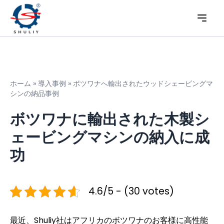
ホーム
»
導入事例
»
ボツワナへ輸出されたウッドシェービングマ
シンの納品事例
ボツワナに輸出された木製シ
ェービングマシンの納入に成
功
4.6/5 - (30 votes)
最近、Shuliy社はアフリカのボツワナのお客様に高性能