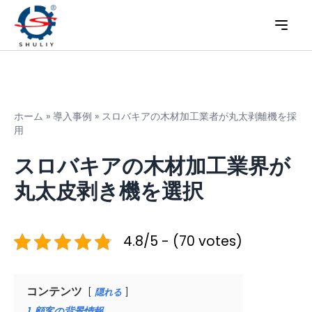
ホーム
»
導入事例
»
スロバキアの木材加工業者が丸太剥離機を採
用
スロバキアの木材加工業界が
丸太皮剥き機を選択
4.8/5 - (70 votes)
コンテンツ
隠れる
1
顧客の背景情報