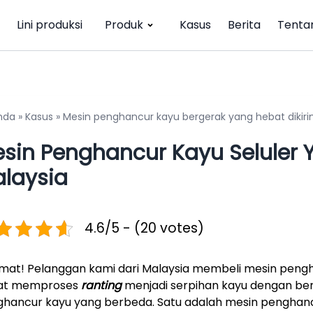
Lini produksi
Produk
Kasus
Berita
Tenta
nda
»
Kasus
»
Mesin penghancur kayu bergerak yang hebat dikiri
sin Penghancur Kayu Seluler 
laysia
4.6/5 - (20 votes)
mat! Pelanggan kami dari Malaysia membeli mesin pengh
at memproses
ranting
menjadi serpihan kayu dengan ber
hancur kayu yang berbeda. Satu adalah mesin penghanc