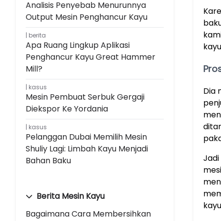
Analisis Penyebab Menurunnya
Kar
Output Mesin Penghancur Kayu
baku
kami
berita
Apa Ruang Lingkup Aplikasi
kayu
Penghancur Kayu Great Hammer
Pro
Mill?
kasus
Dia 
Mesin Pembuat Serbuk Gergaji
penj
Diekspor Ke Yordania
meng
dita
kasus
Pelanggan Dubai Memilih Mesin
paka
Shuliy Lagi: Limbah Kayu Menjadi
Jadi
Bahan Baku
mesi
meng
memb
Berita Mesin Kayu
kayu
Bagaimana Cara Membersihkan