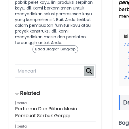
pen
pabrik pelet kayu, lini produksi serpihan
kayu, dll. Kami berkomitmen untuk
berb
menyediakan solusi pemrosesan kayu
mere
yang komprehensif. Baik Anda terlibat
dalam pembuatan furnitur kayu atau
proyek konstruksi, dll., kami
Isi
menyediakan mesin dan peralatan
tercanggih untuk Anda.
1
Baca Biografi Lengkap
2
D
berita
Performa Dan Pilihan Mesin
Pembuat Serbuk Gergaji
Bag
berita