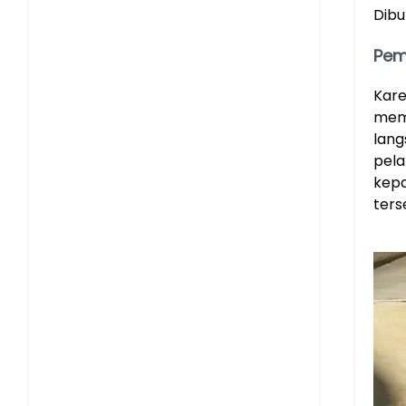
Dibu
Pem
Kare
memu
lang
pela
kepa
ters