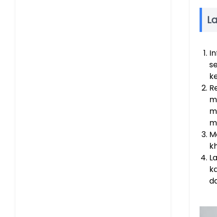
L
In
s
k
R
m
m
m
M
k
L
k
d