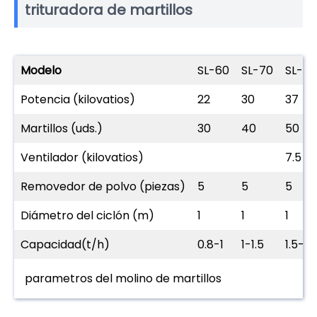
trituradora de martillos
Modelo
SL-60
SL-70
SL-80
Potencia (kilovatios)
22
30
37
Martillos (uds.)
30
40
50
Ventilador (kilovatios)
7.5
Removedor de polvo (piezas)
5
5
5
Diámetro del ciclón (m)
1
1
1
Capacidad(t/h)
0.8-1
1-1.5
1.5-2
parametros del molino de martillos