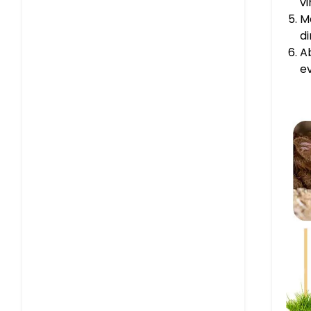
vi
M
d
Ab
ev