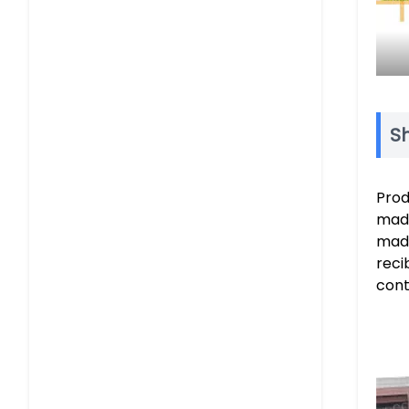
Sh
Prod
made
made
reci
cont