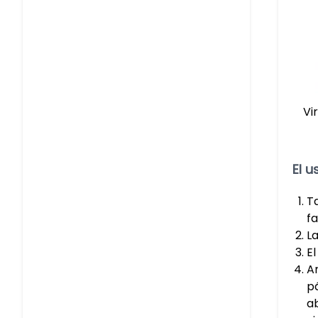
Vi
El u
Ta
fa
L
El
A
pá
a