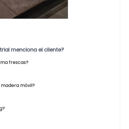
rial menciona el cliente?
alma frescas?
de madera móvil?
ng?