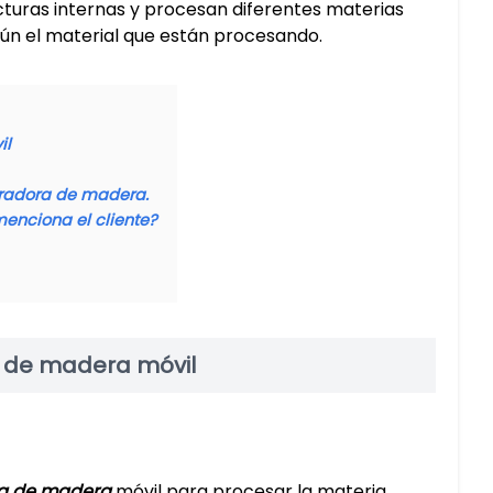
ucturas internas y procesan diferentes materias
gún el material que están procesando.
il
uradora de madera.
menciona el cliente?
a de madera móvil
ra de madera
móvil para procesar la materia