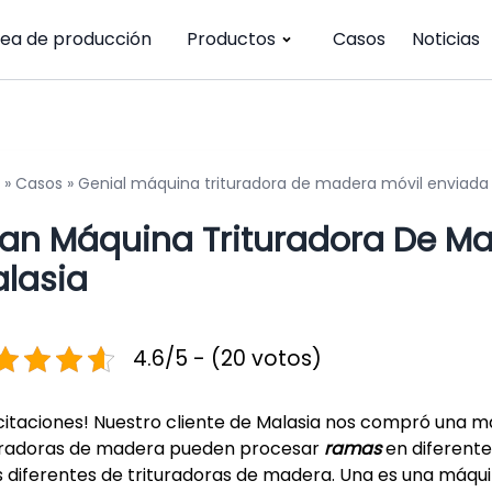
nea de producción
Productos
Casos
Noticias
»
Casos
»
Genial máquina trituradora de madera móvil enviada 
an Máquina Trituradora De Ma
lasia
4.6/5 - (20 votos)
icitaciones! Nuestro cliente de Malasia nos compró una m
uradoras de madera pueden procesar
ramas
en diferente
s diferentes de trituradoras de madera. Una es una máqui