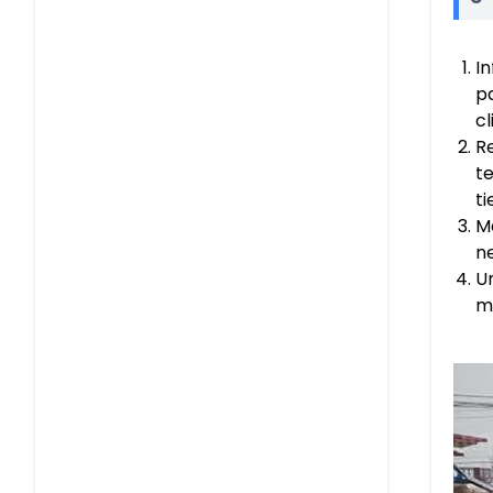
I
p
cl
R
t
ti
M
n
Un
m