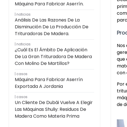
Máquina Para Fabricar Aserrín.
prim
como
noticias
Análisis De Las Razones De La
para
Disminución De La Producción De
Pro
Trituradoras De Madera.
noticias
Nos 
¿Cuál Es El Ámbito De Aplicación
gere
De La Gran Trituradora De Madera
que 
Con Molino De Martillos?
mate
con 
casos
Máquina Para Fabricar Aserrín
Por 
Exportada A Jordania
trit
máqu
casos
Un Cliente De Dubái Vuelve A Elegir
de d
Las Máquinas Shuliy: Residuos De
Madera Como Materia Prima