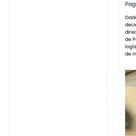
Pag
Dado
deci
dire
de P
logí
de m