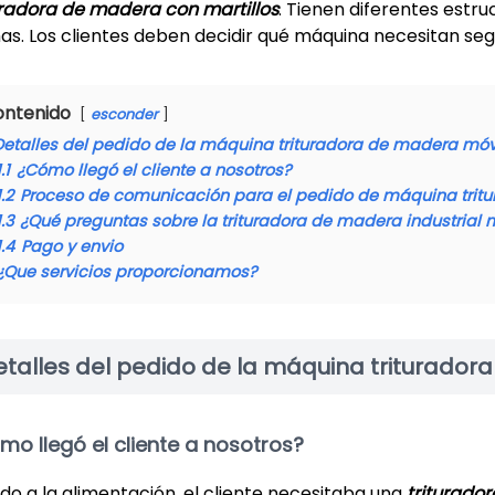
uradora de madera con martillos
. Tienen diferentes estr
as. Los clientes deben decidir qué máquina necesitan se
ontenido
esconder
Detalles del pedido de la máquina trituradora de madera móv
1.1
¿Cómo llegó el cliente a nosotros?
1.2
Proceso de comunicación para el pedido de máquina trit
1.3
¿Qué preguntas sobre la trituradora de madera industrial 
1.4
Pago y envio
¿Que servicios proporcionamos?
etalles del pedido de la máquina triturador
mo llegó el cliente a nosotros?
do a la alimentación, el cliente necesitaba una
triturado