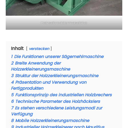
Holzschreddermaschine
Inhalt
verstecken
1
Die Funktionen unserer Sägemehlmaschine
2
Breite Anwendung der
Holzzerkleinerungsmaschine
3
Struktur der Holzzerkleinerungsmaschine
4
Präsentation und Verwendung von
Fertigprodukten
5
Funktionsprinzip des industriellen Holzbrechers
6
Technische Parameter des Holzhäckslers
7
Es stehen verschiedene Leistungsmodi zur
Verfügung
8
Mobile Holzzerkleinerungsmaschine
9
Industrieller Holzzerkleinerer nach Mauritius