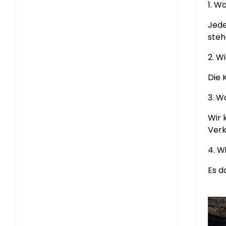
1. W
Jede
steh
2. W
Die 
3. W
Wir 
Verk
4. W
Es d