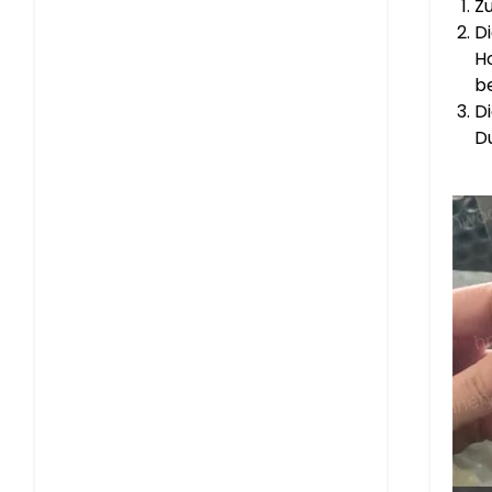
Z
D
H
b
D
D