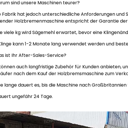
arum sind unsere Maschinen teurer?
 Fabrik hat jedoch unterschiedliche Anforderungen und 
ender Holzbremenmaschine entspricht der Garantie der 
ie viele kg wird Sägemehl erwartet, bevor eine Klingenänd
Klinge kann 1-2 Monate lang verwendet werden und best
as ist Ihr After-Sales-Service?
können auch langfristige Zubehör für Kunden anbieten, und
äufer nach dem Kauf der Holzbremsmaschine zum Verkau
ie lange dauert es, bis die Maschine nach Großbritannien
auert ungefähr 24 Tage.