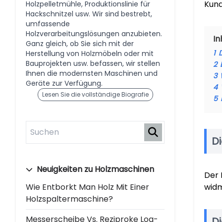
Kun
Holzpelletmühle, Produktionslinie für
Hackschnitzel usw. Wir sind bestrebt,
umfassende
Holzverarbeitungslösungen anzubieten.
In
Ganz gleich, ob Sie sich mit der
1
Herstellung von Holzmöbeln oder mit
Bauprojekten usw. befassen, wir stellen
2
Ihnen die modernsten Maschinen und
3
Geräte zur Verfügung.
4
Lesen Sie die vollständige Biografie
5
D
Neuigkeiten zu Holzmaschinen
Der 
Wie Entborkt Man Holz Mit Einer
wid
Holzspaltermaschine?
Messerscheibe Vs. Reziproke Log-
D