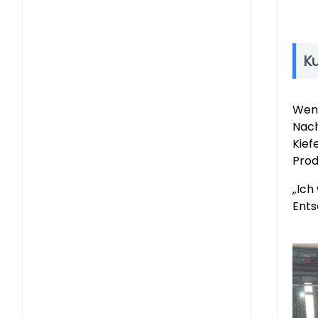
K
Weni
Nach
Kief
Prod
„Ich
Ents