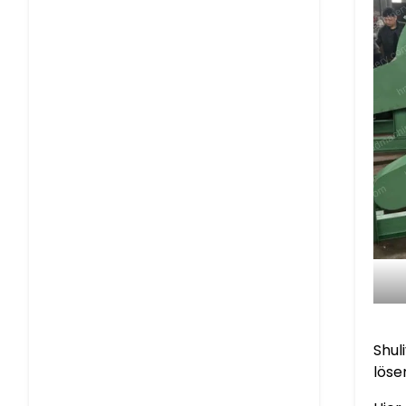
Shul
löse