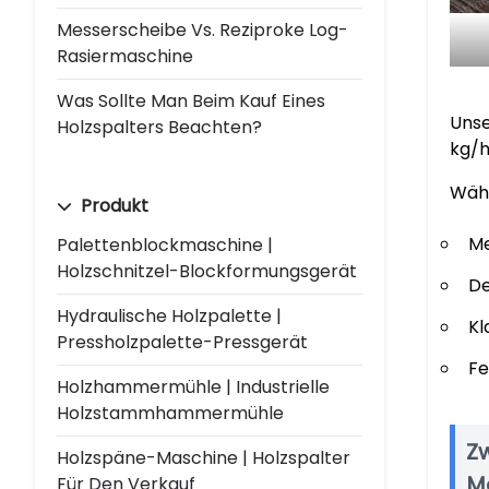
Messerscheibe Vs. Reziproke Log-
Rasiermaschine
Was Sollte Man Beim Kauf Eines
Unse
Holzspalters Beachten?
kg/h
Währ
Produkt
Me
Palettenblockmaschine |
Holzschnitzel-Blockformungsgerät
De
Hydraulische Holzpalette |
Kl
Pressholzpalette-Pressgerät
Fe
Holzhammermühle | Industrielle
Holzstammhammermühle
Z
Holzspäne-Maschine | Holzspalter
M
Für Den Verkauf