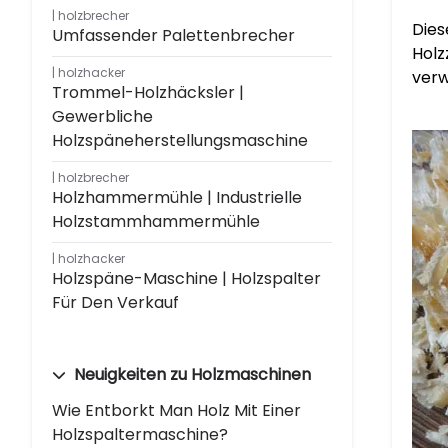
holzbrecher
Dies
Umfassender Palettenbrecher
Holz
holzhacker
ver
Trommel-Holzhäcksler |
Gewerbliche
Holzspäneherstellungsmaschine
holzbrecher
Holzhammermühle | Industrielle
Holzstammhammermühle
holzhacker
Holzspäne-Maschine | Holzspalter
Für Den Verkauf
Neuigkeiten zu Holzmaschinen
Wie Entborkt Man Holz Mit Einer
Holzspaltermaschine?