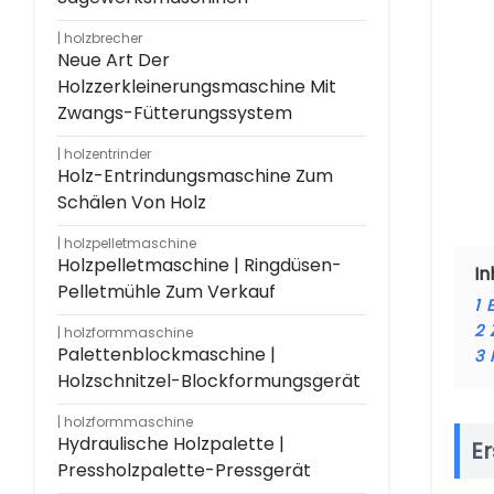
holzbrecher
Neue Art Der
Holzzerkleinerungsmaschine Mit
Zwangs-Fütterungssystem
holzentrinder
Holz-Entrindungsmaschine Zum
Schälen Von Holz
holzpelletmaschine
Holzpelletmaschine | Ringdüsen-
In
Pelletmühle Zum Verkauf
1
2
holzformmaschine
Palettenblockmaschine |
3
Holzschnitzel-Blockformungsgerät
holzformmaschine
Hydraulische Holzpalette |
E
Pressholzpalette-Pressgerät