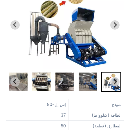
نموذج
إس إل-80
الطاقة (كيلوواط)
37
المطارق (قطعة)
50