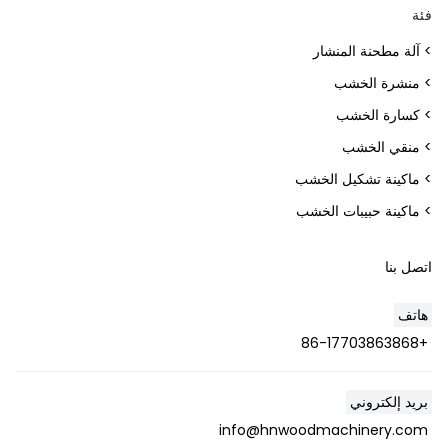
فئة
> آلة مطحنة المنشار
> منشرة الخشب
> كسارة الخشب
> منقي الخشب
> ماكينة تشكيل الخشب
> ماكينة حبيبات الخشب
اتصل بنا
هاتف
+86-17703863868
بريد إلكتروني
info@hnwoodmachinery.com