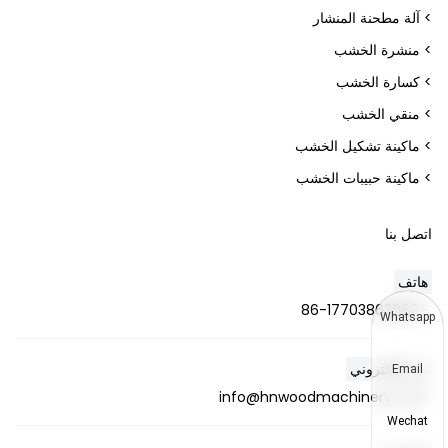
> آلة مطحنة المنشار
> منشرة الخشب
> كسارة الخشب
> منقي الخشب
> ماكينة تشكيل الخشب
> ماكينة حبيبات الخشب
اتصل بنا
هاتف
+86-17703863868
Whatsapp
بريد إلكتروني
Email
info@hnwoodmachinery.com
Wechat