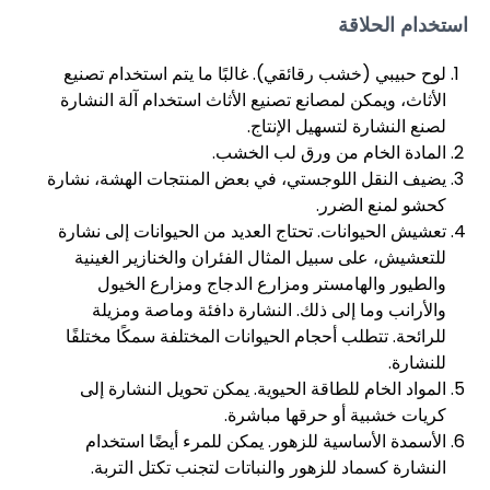
استخدام الحلاقة
لوح حبيبي (خشب رقائقي). غالبًا ما يتم استخدام تصنيع
الأثاث، ويمكن لمصانع تصنيع الأثاث استخدام آلة النشارة
لصنع النشارة لتسهيل الإنتاج.
المادة الخام من ورق لب الخشب.
يضيف النقل اللوجستي، في بعض المنتجات الهشة، نشارة
كحشو لمنع الضرر.
تعشيش الحيوانات. تحتاج العديد من الحيوانات إلى نشارة
للتعشيش، على سبيل المثال الفئران والخنازير الغينية
والطيور والهامستر ومزارع الدجاج ومزارع الخيول
والأرانب وما إلى ذلك. النشارة دافئة وماصة ومزيلة
للرائحة. تتطلب أحجام الحيوانات المختلفة سمكًا مختلفًا
للنشارة.
المواد الخام للطاقة الحيوية. يمكن تحويل النشارة إلى
كريات خشبية أو حرقها مباشرة.
الأسمدة الأساسية للزهور. يمكن للمرء أيضًا استخدام
النشارة كسماد للزهور والنباتات لتجنب تكتل التربة.