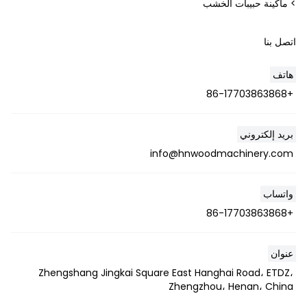
> ماكينة حبيبات الخشب
اتصل بنا
هاتف
+86-17703863868
Whatsapp
بريد إلكتروني
Email
info@hnwoodmachinery.com
Wechat
واتساب
Chat
+86-17703863868
عنوان
Zhengshang Jingkai Square East Hanghai Road، ETDZ،
Zhengzhou، Henan، China