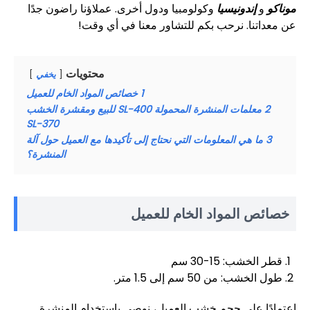
موناكو
و
إندونيسيا
وكولومبيا ودول أخرى. عملاؤنا راضون جدًا
عن معداتنا. نرحب بكم للتشاور معنا في أي وقت!
محتويات
يخفي
1
خصائص المواد الخام للعميل
2
معلمات المنشرة المحمولة SL-400 للبيع ومقشرة الخشب
SL-370
3
ما هي المعلومات التي نحتاج إلى تأكيدها مع العميل حول آلة
المنشرة؟
خصائص المواد الخام للعميل
قطر الخشب: 15-30 سم
طول الخشب: من 50 سم إلى 1.5 متر.
اعتمادًا على حجم خشب العميل، نوصي باستخدام المنشرة