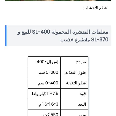
قطع الأخشاب
معلمات المنشرة المحمولة SL-400 للبيع و
SL-370
مقشرة خشب
نموذج
إس إل-400
طول التغذية
0-200 سم
قطر التغذية
0-400 سم
قوة
11+7.5 كيلو واط
البعد
3*1.6*1.6 م
وزن
550 كجم