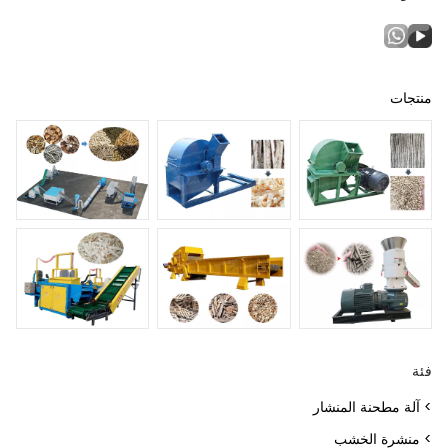
منتجات
فئة
> آلة مطحنة المنشار
> منشرة الخشب