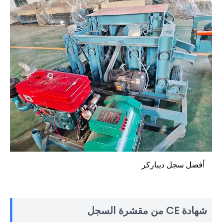
أفضل سجل ديباركر
شهادة CE من مقشرة السجل