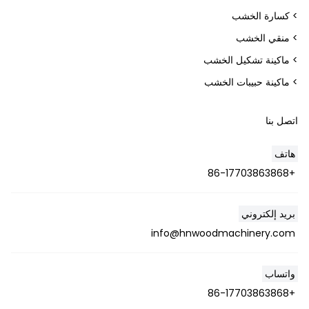
> كسارة الخشب
> منقي الخشب
> ماكينة تشكيل الخشب
> ماكينة حبيبات الخشب
اتصل بنا
هاتف
+86-17703863868
Whatsapp
بريد إلكتروني
Email
info@hnwoodmachinery.com
Wechat
واتساب
Chat
+86-17703863868