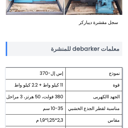
سجل مقشرة ديباركر
معلمات debarker للمنشرة
نموذج
إس إل-370
قوة
11 كيلو واط + 2.2 كيلو واط
الجهد االكهربى
380 فولت، 50 هرتز، 3 مراحل
مناسبة لقطر الجذع الخشبي
10-35 سم
مقاس
2,3*1,25*1,9 م