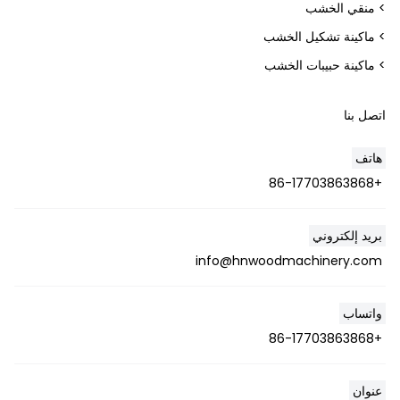
> منقي الخشب
> ماكينة تشكيل الخشب
> ماكينة حبيبات الخشب
اتصل بنا
هاتف
+86-17703863868
Whatsapp
بريد إلكتروني
Email
info@hnwoodmachinery.com
Wechat
واتساب
Chat
+86-17703863868
عنوان