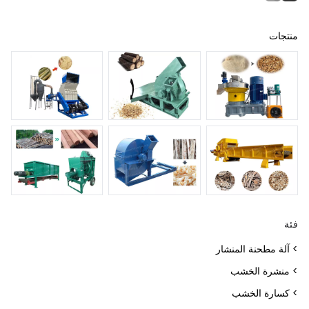
منتجات
فئة
> آلة مطحنة المنشار
> منشرة الخشب
> كسارة الخشب